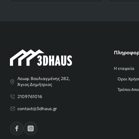
Πληροφορ
Η εταιρεία
Λεωφ. Βουλιαγμένης 282,
Όροι Χρήσ
Άγιος Δημήτριος
Τρόποι Απ
2109761016
contact@3dhaus.gr