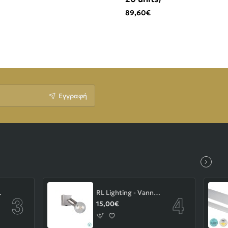
89,60€
Εγγραφή
-43-103-14-000
RL Lighting - Vannes Επιτοίχιο Φωτιστικό Σποτ 1xE27 Νίκελ Ματ ΚΩΔ.-R80181707
15,00€