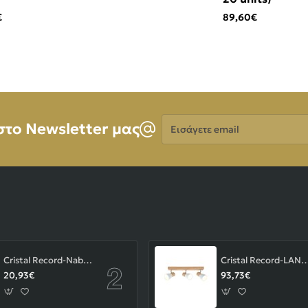
€
89,60€
Εισάγετε
στο Newsletter μας
email
Cristal Record-Nabila Χωνευτό Σποτ GU10 ΚΩΔ.-01-180-01-281
Cristal Record-LAN Φωτιστικού οροφής Ε14 ΚΩΔ.
20,93€
93,73€