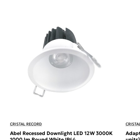
CRISTAL RECORD
CRISTA
Abel Recessed Downlight LED 12W 3000K
Adapt
1000 lm Round White IP44
units)