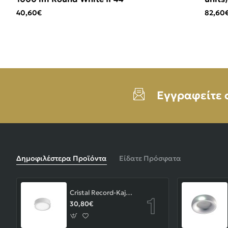
40,60€
82,60
Εγγραφείτε 
Δημοφιλέστερα Προϊόντα
Είδατε Πρόσφατα
Cristal Record-Kaju Φωτιστικό Οροφής/Επιτοίχιο LED 8W, Γκρι
30,80€