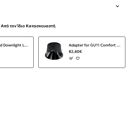
Από τον Ίδιο Κατασκευαστή
Abel Recessed Downlight LED 12W 3000K 1000 lm Round White IP44
Adapter for GU11 Comfort Black (Box of 20 units)
82,60€