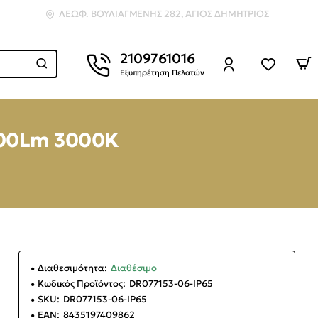
ΛΕΩΦ. ΒΟΥΛΙΑΓΜΈΝΗΣ 282, ΆΓΙΟΣ ΔΗΜΉΤΡΙΟΣ
2109761016
Εξυπηρέτηση Πελατών
1200Lm 3000K
Διαθεσιμότητα:
Διαθέσιμο
Κωδικός Προϊόντος:
DR077153-06-IP65
SKU:
DR077153-06-IP65
EAN:
8435197409862