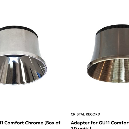
CRISTAL RECORD
11 Comfort Chrome (Box of
Adapter for GU11 Comfort
20 units)