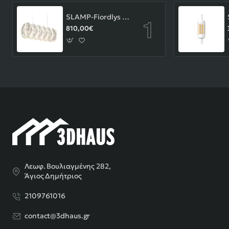
SLAMP-Fiordlys Linear Φωτιστικό Κρεμαστό 90x26x33cm White ΚΩΔ.-FRDSXXLWHT01T00LINEU
810,00€
Λεωφ. Βουλιαγμένης 282,
Άγιος Δημήτριος
2109761016
contact@3dhaus.gr