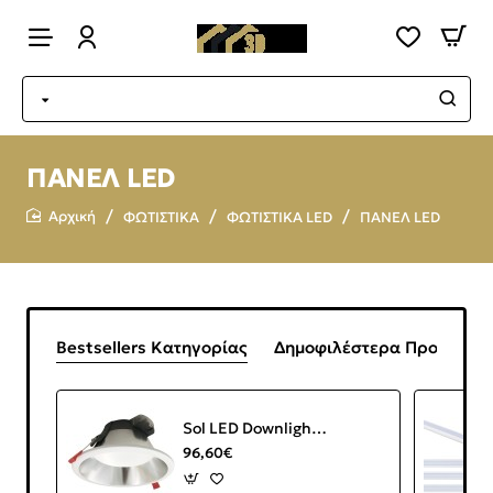
ΠΑΝΕΛ LED
ΦΩΤΙΣΤΙΚΑ
ΦΩΤΙΣΤΙΚΑ LED
ΠΑΝΕΛ LED
home
Bestsellers Κατηγορίας
Δημοφιλέστερα Προϊόντα
Sol LED Downlight 30W IP44 UGR19 4000K 2850lm White Inox
96,60€