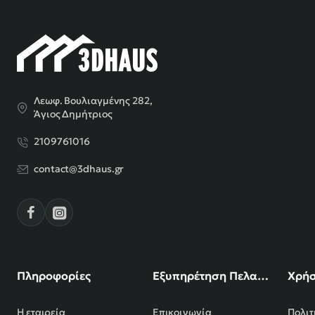
Λεωφ. Βουλιαγμένης 282,
Άγιος Δημήτριος
2109761016
contact@3dhaus.gr
Πληροφορίες
Εξυπηρέτηση Πελατών
Χρήσ
Η εταιρεία
Επικοινωνία
Πολιτ