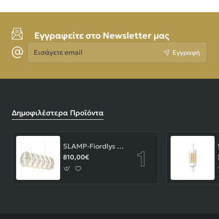
Εγγραφείτε στο Newsletter μας
Εισάγετε
Εγγραφή
email
Δημοφιλέστερα Προϊόντα
SLAMP-Fiordlys Linear Φωτιστικό Κρεμαστό 90x26x33cm White ΚΩΔ.-FRDSXXLWHT01T00LINEU
810,00€