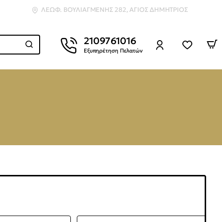
ΛΕΩΦ. ΒΟΥΛΙΑΓΜΈΝΗΣ 282, ΆΓΙΟΣ ΔΗΜΉΤΡΙΟΣ
2109761016
Εξυπηρέτηση Πελατών