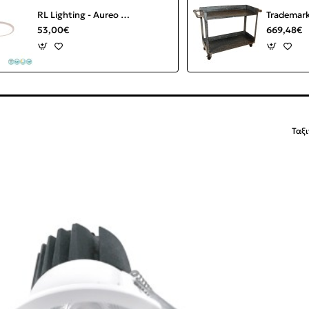
RL Lighting - Aureo Φωτιστικό Οροφής LED 3000 - 6000K Λευκό Ματ ΚΩΔ.-R64371131
53,00€
669,48€
Ταξ