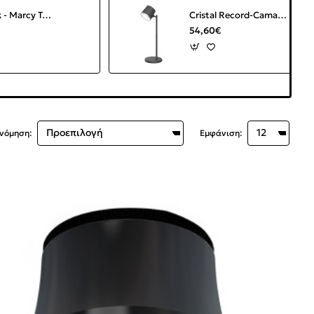
Trademark - Marcy Τραπέζι τρόλεϊ από γαλβανισμένο σίδερο Υ:92 x Π:130 x Β:45 cm
Cristal Record-Camaleon Επαναφορτιζόμενο Επιτραπέζιο Φωτιστικό LED 6W 330Lm CCT, Μαύρο
54,60€
ινόμηση:
Εμφάνιση: