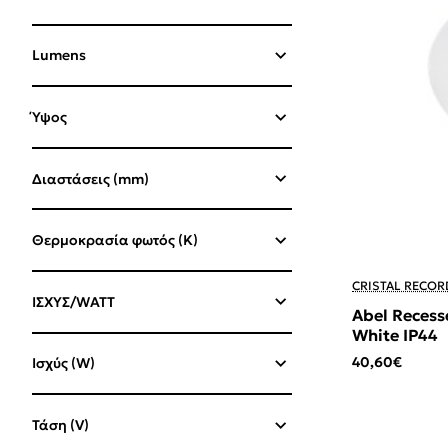
Lumens
Ύψος
Διαστάσεις (mm)
Θερμοκρασία φωτός (K)
CRISTAL RECOR
ΙΣΧΥΣ/WATT
Abel Reces
White IP44
40,60€
Ισχύς (W)
Τάση (V)