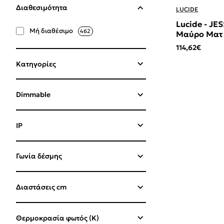
Διαθεσιμότητα
LUCIDE
Lucide - JESSICA Κρεμαστό Φωτιστικό E27, Κεραμιδί-
Μή διαθέσιμο
462
Μαύρο Ματ
114,62€
Κατηγορίες
Dimmable
IP
Γωνία δέσμης
Διαστάσεις cm
Θερμοκρασία φωτός (K)