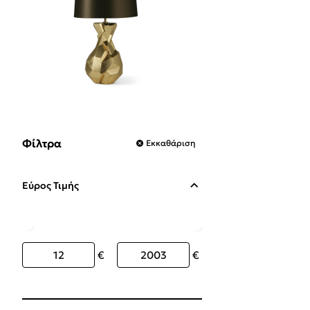
Φίλτρα
Εκκαθάριση
Εύρος Τιμής
€
€