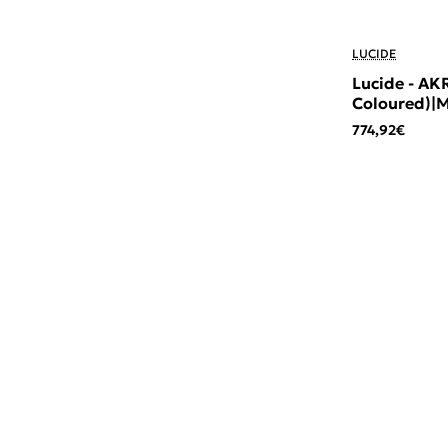
LUCIDE
Lucide - A
Coloured)|Μ
774,92€