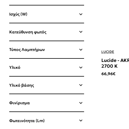
Ισχύς (W)
Κατεύθυνση φωτός
Τύπος Λαμπτήρων
LUCIDE
Lucide - AK
2700 K
Υλικό
66,96€
Υλικό βάσης
Φινίρισμα
Φωτεινότητα (Lm)