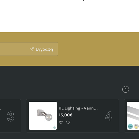
Εγγραφή
-43-103-14-000
RL Lighting - Vannes Επιτοίχιο Φωτιστικό Σποτ 1xE27 Νίκελ Ματ ΚΩΔ.-R80181707
15,00€