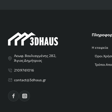
Πληροφορ
Η εταιρεία
Λεωφ. Βουλιαγμένης 282,
Όροι Χρήσ
Άγιος Δημήτριος
Τρόποι Απ
2109761016
contact@3dhaus.gr