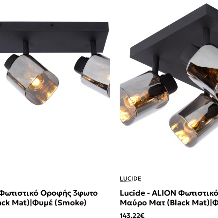
LUCIDE
 Φωτιστικό Οροφής 3φωτο
Lucide - ALION Φωτιστι
ack Mat)|Φυμέ (Smoke)
Μαύρο Ματ (Black Mat)|
143,22€