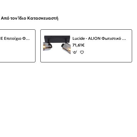
Από τον Ίδιο Κατασκευαστή
Lucide - ALINE Επιτοίχιο Φωτιστικό LED Διάφανο, Μαύρο Ματ 3000 K
Lucide - ALION Φωτιστικό Οροφής 2φωτο Μαύρο Ματ (Black Mat)|Φυμέ (Smoke)
71,61€