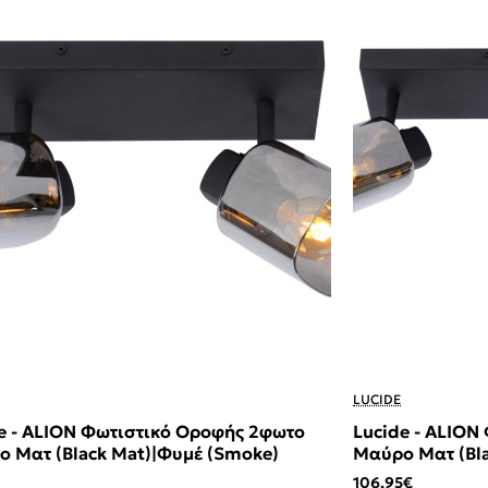
LUCIDE
e - ALION Φωτιστικό Οροφής 2φωτο
Lucide - ALION
 Ματ (Black Mat)|Φυμέ (Smoke)
Μαύρο Ματ (Bl
106,95€