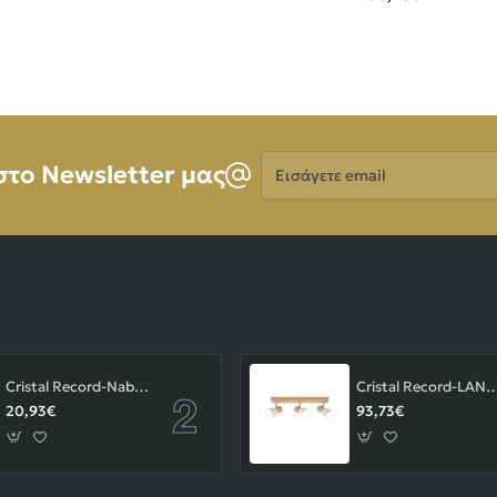
Εισάγετε
στο Newsletter μας
email
Cristal Record-Nabila Χωνευτό Σποτ GU10 ΚΩΔ.-01-180-01-281
Cristal Record-LAN Φωτιστικού οροφής Ε14 ΚΩΔ.
20,93€
93,73€