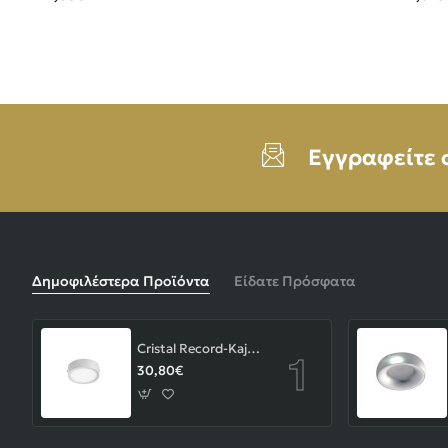
Εγγραφείτε 
Δημοφιλέστερα Προϊόντα
Είδατε Πρόσφατα
Cristal Record-Kaju Φωτιστικό Οροφής/Επιτοίχιο LED 8W, Γκρι
30,80€