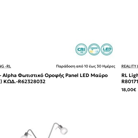
NG -RL
Παράδοση από 10 έως 30 Ημέρες
REALITY 
 - Alpha Φωτιστικό Οροφής Panel LED Μαύρο
RL Lig
) ΚΩΔ.-R62328032
R8017
18,00€