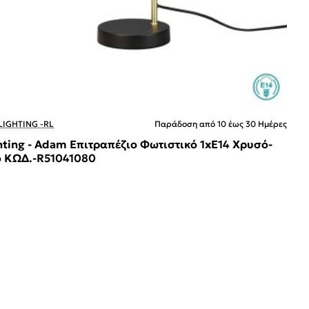
LIGHTING -RL
Παράδοση από 10 έως 30 Ημέρες
hting - Adam Επιτραπέζιο Φωτιστικό 1xE14 Χρυσό-
 ΚΩΔ.-R51041080