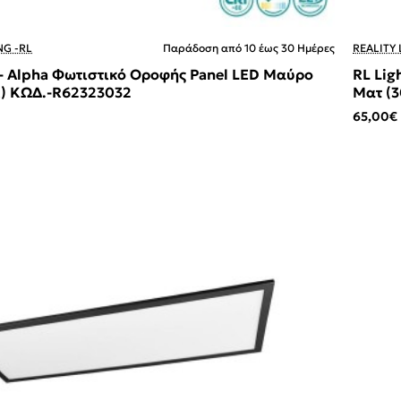
NG -RL
Παράδοση από 10 έως 30 Ημέρες
REALITY 
 - Alpha Φωτιστικό Οροφής Panel LED Μαύρο
RL Lig
) ΚΩΔ.-R62323032
Ματ (
65,00€