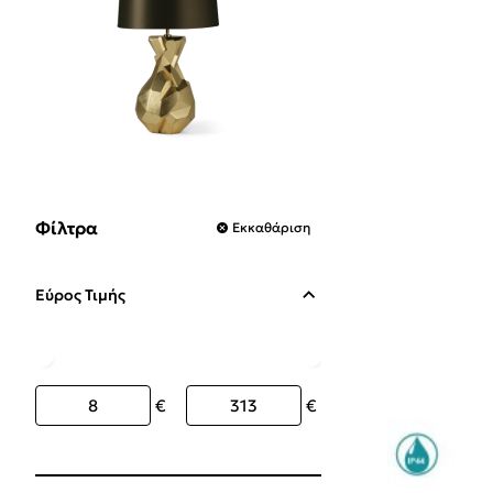
Φίλτρα
Εκκαθάριση
Εύρος Τιμής
€
€