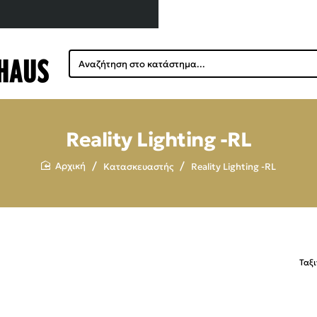
Αναζήτηση
στο
κατάστημα...
Reality Lighting -RL
Κατασκευαστής
Reality Lighting -RL
home
Ταξ