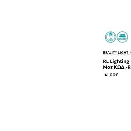
REALITY LIGHTI
RL Lighting
Ματ ΚΩΔ.-R
141,00€