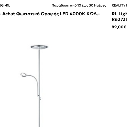
NG -RL
Παράδοση από 10 έως 30 Ημέρες
REALITY 
 - Achat Φωτιστικό Οροφής LED 4000K ΚΩΔ.-
RL Lig
R6273
89,00€