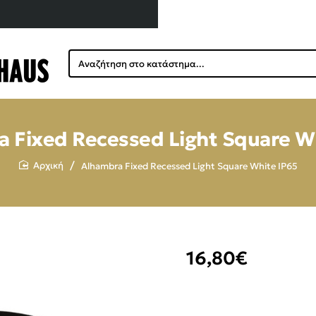
Αναζήτηση
στο
κατάστημα...
 Fixed Recessed Light Square W
Alhambra Fixed Recessed Light Square White IP65
home
16,80€