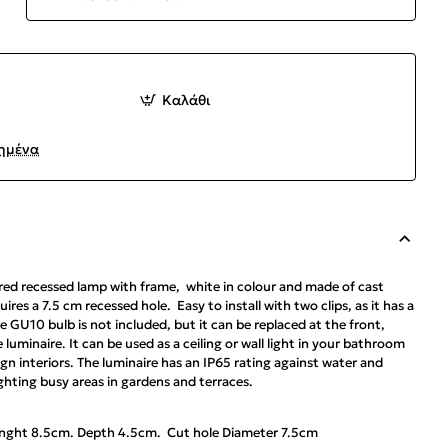
Καλάθι
ημένα
ed recessed lamp with frame, white in colour and made of cast
ires a 7.5 cm recessed hole. Easy to install with two clips, as it has a
 GU10 bulb is not included, but it can be replaced at the front,
luminaire. It can be used as a ceiling or wall light in your bathroom
gn interiors. The luminaire has an IP65 rating against water and
lighting busy areas in gardens and terraces.
enght 8.5cm. Depth 4.5cm. Cut hole Diameter 7.5cm