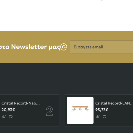
Εισάγετε
στο Newsletter μας
email
Cristal Record-Nabila Χωνευτό Σποτ GU10 ΚΩΔ.-01-180-01-281
Cristal Record-LAN Φωτιστικού οροφής Ε14 ΚΩΔ.
20,93€
93,73€