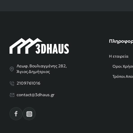
Πληροφορ
Η εταιρεία
Λεωφ. Βουλιαγμένης 282,
Όροι Χρήσ
Άγιος Δημήτριος
Τρόποι Απ
2109761016
contact@3dhaus.gr