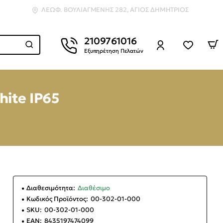
ΛΕΩΦ. ΒΟΥΛΙΑΓΜΈΝΗΣ 282, ΆΓΙΟΣ ΔΗΜΉΤΡΙΟΣ
2109761016
Εξυπηρέτηση Πελατών
hite IP65
Διαθεσιμότητα:
Διαθέσιμο
Κωδικός Προϊόντος:
00-302-01-000
SKU:
00-302-01-000
EAN:
8435197474099