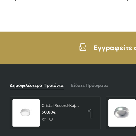
Εγγραφείτε 
Δημοφιλέστερα Προϊόντα
Είδατε Πρόσφατα
Cristal Record-Kaju Φωτιστικό Οροφής/Επιτοίχιο LED 8W, Γκρι
30,80€