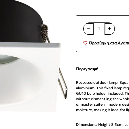
Προσθήκη στα Αγαπ
Περιγραφή
Recessed outdoor lamp. Squar
aluminium. This fixed lamp requ
GU10 bulb holder included. The
without dismantling the whole 
or master suite in modern desi
moisture, making it ideal for 
Dimensions: Height 8.5cm. L