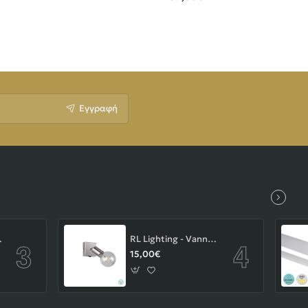
Εγγραφή
-43-103-14-000
RL Lighting - Vannes Επιτοίχιο Φωτιστικό Σποτ 1xE27 Νίκελ Ματ ΚΩΔ.-R80181707
15,00€