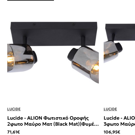
LUCIDE
LUCIDE
Lucide - ALION Φωτιστικό Οροφής
Lucide - AL
2φωτο Μαύρο Ματ (Black Mat)|Φυμέ
3φωτο Μαύρο
(Smoke)
(Smoke)
71,61€
106,95€