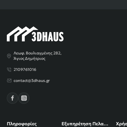
Λεωφ. Βουλιαγμένης 282,
Άγιος Δημήτριος
2109761016
contact@3dhaus.gr
Πληροφορίες
Εξυπηρέτηση Πελατών
Χρήσ