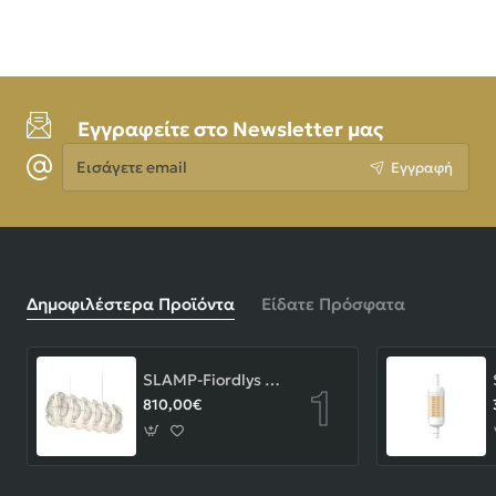
Εγγραφείτε στο Newsletter μας
Εισάγετε
Εγγραφή
email
Δημοφιλέστερα Προϊόντα
Είδατε Πρόσφατα
SLAMP-Fiordlys Linear Φωτιστικό Κρεμαστό 90x26x33cm White ΚΩΔ.-FRDSXXLWHT01T00LINEU
810,00€