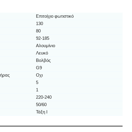
Επιτοίχιο φωτιστικό
130
80
92-185
Αλουμίνιο
Λευκό
Βολβός
G9
τήρας
Οχι
5
1
220-240
50/60
Τάξη Ι