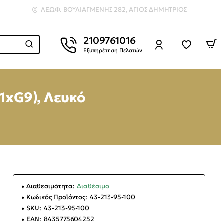
ΛΕΩΦ. ΒΟΥΛΙΑΓΜΈΝΗΣ 282, ΆΓΙΟΣ ΔΗΜΉΤΡΙΟΣ
2109761016
Εξυπηρέτηση Πελατών
(1xG9), Λευκό
Διαθεσιμότητα:
Διαθέσιμο
Κωδικός Προϊόντος:
43-213-95-100
SKU:
43-213-95-100
EAN:
8435775604252