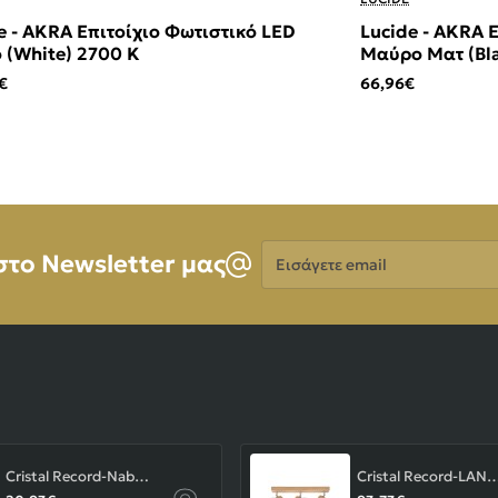
e - AKRA Επιτοίχιο Φωτιστικό LED
Lucide - AKRA 
 (White) 2700 K
Μαύρο Ματ (Bla
€
66,96€
Εισάγετε
στο Newsletter μας
email
Cristal Record-Nabila Χωνευτό Σποτ GU10 ΚΩΔ.-01-180-01-281
Cristal Record-LAN Φωτιστικού οροφής Ε14 ΚΩΔ.