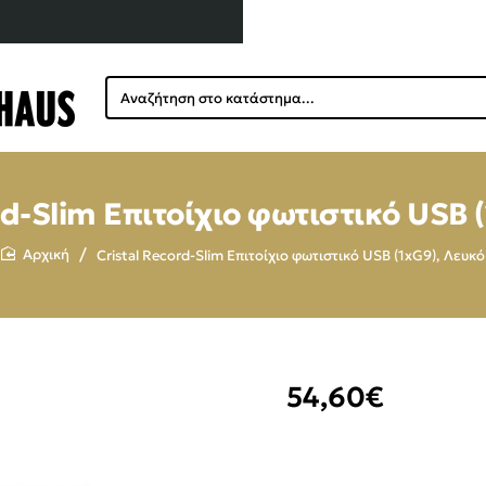
Αναζήτηση
στο
κατάστημα...
rd-Slim Επιτοίχιο φωτιστικό USB 
Cristal Record-Slim Επιτοίχιο φωτιστικό USB (1xG9), Λευκό
home
54,60€