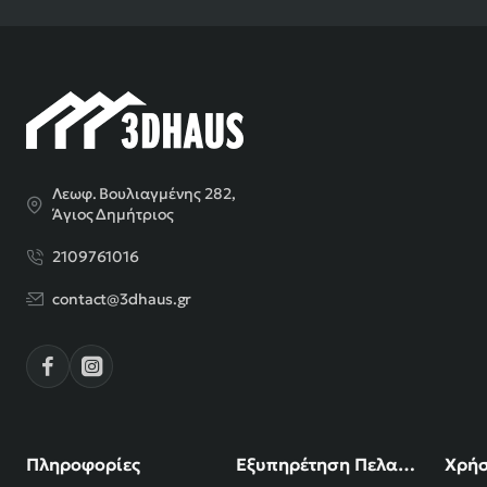
Λεωφ. Βουλιαγμένης 282,
Άγιος Δημήτριος
2109761016
contact@3dhaus.gr
Πληροφορίες
Εξυπηρέτηση Πελατών
Χρήσ