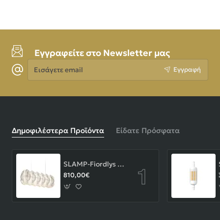
Εγγραφείτε στο Newsletter μας
Εισάγετε
Εγγραφή
email
Δημοφιλέστερα Προϊόντα
Είδατε Πρόσφατα
SLAMP-Fiordlys Linear Φωτιστικό Κρεμαστό 90x26x33cm White ΚΩΔ.-FRDSXXLWHT01T00LINEU
810,00€