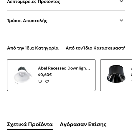
Λεπτομέρειες Προϊόντος
Τρόποι Αποστολής
Από την Ίδια Κατηγορία
Από τον Ίδιο Κατασκευαστή
Abel Recessed Downlight LED 12W 3000K 1000 lm Round White IP44
40,60€
Σχετικά Προϊόντα
Αγόρασαν Επίσης