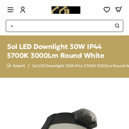
Sol LED Downlight 30W IP44
5700K 3000Lm Round White
Sol LED Downlight 30W IP44 5700K 3000Lm Round W
home