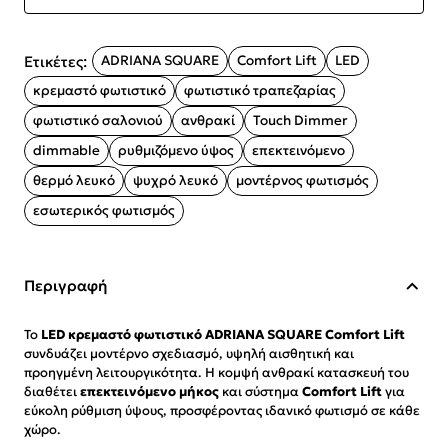
Ετικέτες:
ADRIANA SQUARE
Comfort Lift
LED
κρεμαστό φωτιστικό
φωτιστικό τραπεζαρίας
φωτιστικό σαλονιού
ανθρακί
Touch Dimmer
dimmable
ρυθμιζόμενο ύψος
επεκτεινόμενο
θερμό λευκό
ψυχρό λευκό
μοντέρνος φωτισμός
εσωτερικός φωτισμός
Περιγραφή
Το
LED κρεμαστό φωτιστικό ADRIANA SQUARE Comfort Lift
συνδυάζει μοντέρνο σχεδιασμό, υψηλή αισθητική και
προηγμένη λειτουργικότητα. Η κομψή ανθρακί κατασκευή του
διαθέτει
επεκτεινόμενο μήκος
και σύστημα
Comfort Lift
για
εύκολη ρύθμιση ύψους, προσφέροντας ιδανικό φωτισμό σε κάθε
χώρο.