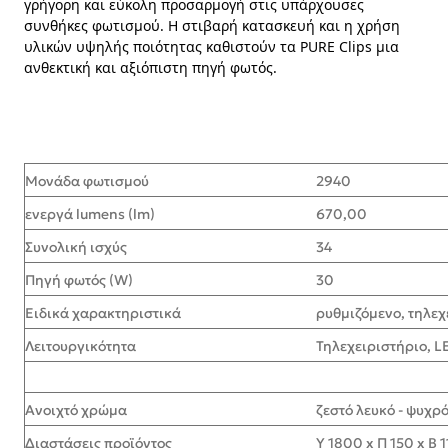
γρήγορη και εύκολη προσαρμογή στις υπάρχουσες
συνθήκες φωτισμού. Η στιβαρή κατασκευή και η χρήση
υλικών υψηλής ποιότητας καθιστούν τα PURE Clips μια
ανθεκτική και αξιόπιστη πηγή φωτός.
Μονάδα φωτισμού
2940
ενεργά lumens (lm)
670,00
Συνολική ισχύς
34
Πηγή φωτός (W)
30
Ειδικά χαρακτηριστικά
ρυθμιζόμενο, τηλεχ
Λειτουργικότητα
Τηλεχειριστήριο, L
Ανοιχτό χρώμα
ζεστό λευκό - ψυχρ
Διαστάσεις προϊόντος
Υ 1800 x Π 150 x Β 1