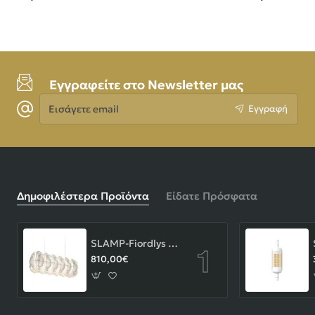
Εγγραφείτε στο Newsletter μας
Εισάγετε
Εγγραφή
email
Δημοφιλέστερα Προϊόντα
Είδατε Πρόσφατα
SLAMP-Fiordlys Linear Φωτιστικό Κρεμαστό 90x26x33cm White ΚΩΔ.-FRDSXXLWHT01T00LINEU
810,00€