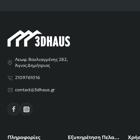
Λεωφ. Βουλιαγμένης 282,
Άγιος Δημήτριος
2109761016
contact@3dhaus.gr
Πληροφορίες
Εξυπηρέτηση Πελατών
Χρήσ