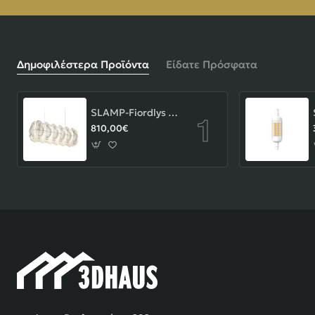
Δημοφιλέστερα Προϊόντα
Είδατε Πρόσφατα
SLAMP-Fiordlys Linear Φωτιστικό Κρεμαστό 90x26x33cm White ΚΩΔ.-FRDSXXLWHT01T00LINEU
810,00€