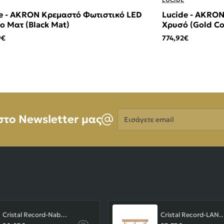
e - AKRON Κρεμαστό Φωτιστικό LED
Lucide - AKRO
 Ματ (Black Mat)
Χρυσό (Gold Co
Mat)
9€
774,92€
Εισάγετε
στο Newsletter μας
email
Cristal Record-Nabila Χωνευτό Σποτ GU10 ΚΩΔ.-01-180-01-281
Cristal Record-LAN Φωτιστικού οροφής Ε14 ΚΩΔ.