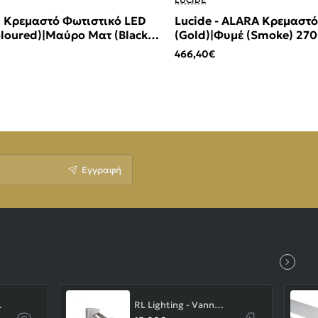
N Κρεμαστό Φωτιστικό LED
Lucide - ALARA Κρεμαστ
loured)|Μαύρο Ματ (Black
(Gold)|Φυμέ (Smoke) 270
466,40€
Εγγραφή
-43-103-14-000
RL Lighting - Vannes Επιτοίχιο Φωτιστικό Σποτ 1xE27 Νίκελ Ματ ΚΩΔ.-R80181707