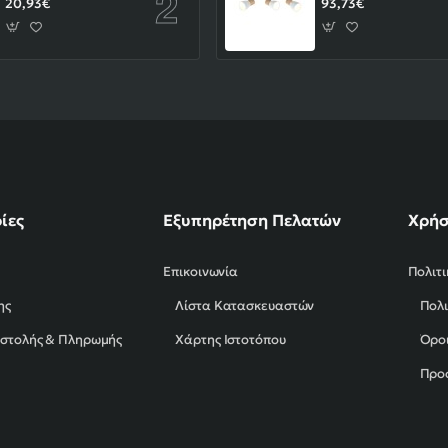
20,93€
93,73€
ίες
Εξυπηρέτηση Πελατών
Χρήσ
Επικοινωνία
Πολιτ
ης
Λίστα Κατασκευαστών
Πολι
οστολής & Πληρωμής
Χάρτης Ιστοτόπου
Όροι
Προ