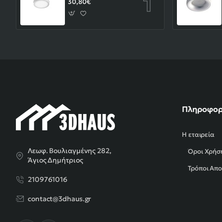
30,80€
Πληροφορ
Η εταιρεία
Λεωφ. Βουλιαγμένης 282,
Όροι Χρήσ
Άγιος Δημήτριος
Τρόποι Απ
2109761016
contact@3dhaus.gr