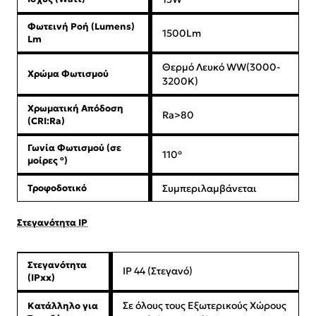
Φωτεινή Ροή (Lumens)
1500Lm
Lm
Θερμό Λευκό WW(3000-
Χρώμα Φωτισμού
3200K)
Χρωματική Απόδοση
Ra>80
(CRI:Ra)
Γωνία Φωτισμού (σε
110º
μοίρες º)
Τροφοδοτικό
Συμπεριλαμβάνεται
Στεγανότητα IP
Στεγανότητα
IP 44 (Στεγανό)
(IPxx)
Σε όλους τους Εξωτερικούς Χώρους
Κατάλληλο για