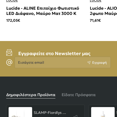
LUCIDE
LUCIDE
Lucide - ALINE Επιτοίχιο Φωτιστικό
Lucide - AL
LED Διάφανο, Μαύρο Ματ 3000 K
2φωτο Μαύρο
(Smoke)
172,05€
71,61€
Εγγραφείτε στο Newsletter μας
Εισάγετε
Εγγραφή
email
Δημοφιλέστερα Προϊόντα
Είδατε Πρόσφατα
SLAMP-Fiordlys Linear Φωτιστικό Κρεμαστό 90x26x33cm White ΚΩΔ.-FRDSXXLWHT01T00LINEU