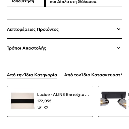
Τοποθέτηση
και Δίπλα στη Θάλασσα
Λεπτομέρειες Προϊόντος
Τρόποι Αποστολής
Από την Ίδια Κατηγορία
Από τον Ίδιο Κατασκευαστή
Lucide - ALINE Επιτοίχιο Φωτιστικό LED Διάφανο, Μαύρο Ματ 3000 K
172,05€