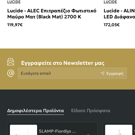
LUCIDE
LUCIDE
Lucide - ALEC Επιτραπέζιο Φωτιστικό
Lucide - ALI
Μαύρο Ματ (Black Mat) 2700 K
LED Διάφανο
119,97€
172,05€
Εγγραφείτε στο Newsletter μας
Εισάγετε
Εγγραφή
email
Δημοφιλέστερα Προϊόντα
Είδατε Πρόσφατα
SLAMP-Fiordlys Linear Φωτιστικό Κρεμαστό 90x26x33cm White ΚΩΔ.-FRDSXXLWHT01T00LINEU