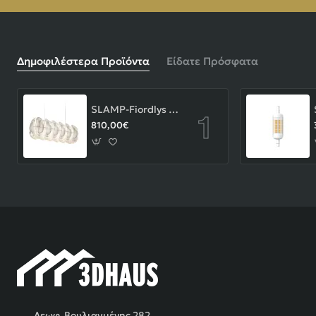
Δημοφιλέστερα Προϊόντα
Είδατε Πρόσφατα
SLAMP-Fiordlys Linear Φωτιστικό Κρεμαστό 90x26x33cm White ΚΩΔ.-FRDSXXLWHT01T00LINEU
810,00€
Λεωφ. Βουλιαγμένης 282,