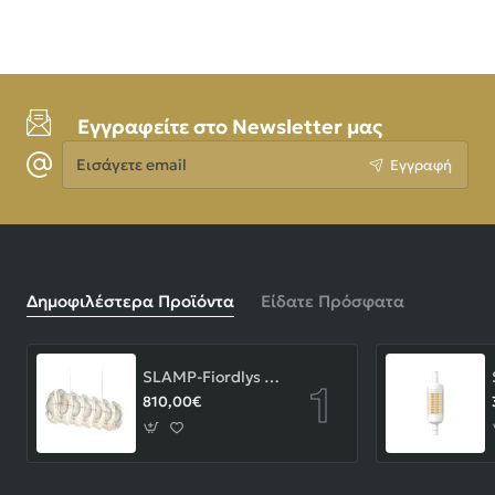
Εγγραφείτε στο Newsletter μας
Εισάγετε
Εγγραφή
email
Δημοφιλέστερα Προϊόντα
Είδατε Πρόσφατα
SLAMP-Fiordlys Linear Φωτιστικό Κρεμαστό 90x26x33cm White ΚΩΔ.-FRDSXXLWHT01T00LINEU
810,00€