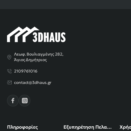
Λεωφ. Βουλιαγμένης 282,
Άγιος Δημήτριος
2109761016
contact@3dhaus.gr
Πληροφορίες
Εξυπηρέτηση Πελατών
Χρήσ