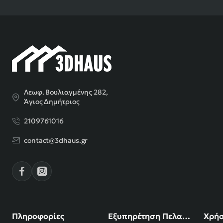
Λεωφ. Βουλιαγμένης 282,
Άγιος Δημήτριος
2109761016
contact@3dhaus.gr
Πληροφορίες
Εξυπηρέτηση Πελατών
Χρήσ