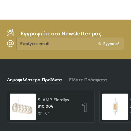
Εγγραφείτε στο Newsletter μας
Εισάγετε
Εγγραφή
email
Δημοφιλέστερα Προϊόντα
Είδατε Πρόσφατα
SLAMP-Fiordlys Linear Φωτιστικό Κρεμαστό 90x26x33cm White ΚΩΔ.-FRDSXXLWHT01T00LINEU
810,00€