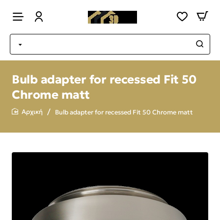
Bulb adapter for recessed Fit 50
Chrome matt
Bulb adapter for recessed Fit 50 Chrome matt
home