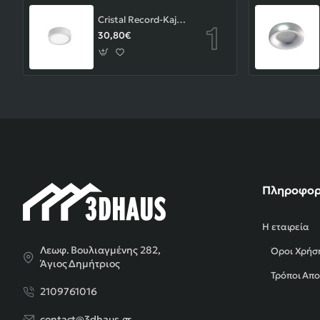
Cristal Record-Kaju Φωτιστικό Οροφής/Επιτοίχιο LED 8W, Γκρι
30,80€
Πληροφορ
Η εταιρεία
Λεωφ. Βουλιαγμένης 282,
Όροι Χρήσ
Άγιος Δημήτριος
Τρόποι Απ
2109761016
contact@3dhaus.gr