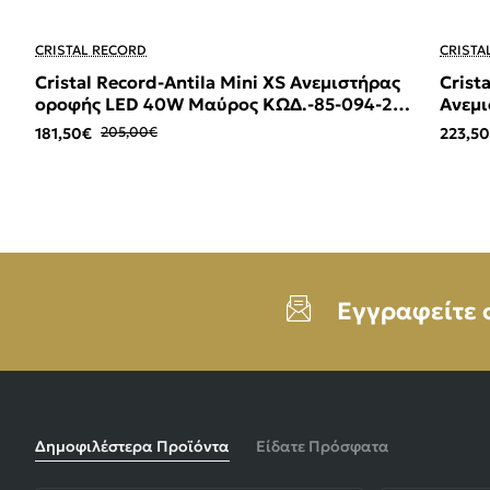
-11%
-7%
CRISTAL RECORD
CRISTA
Cristal Record-Antila Mini XS Ανεμιστήρας
Crist
οροφής LED 40W Μαύρος ΚΩΔ.-85-094-22-
Ανεμι
180
180
181,50€
205,00€
223,5
Εγγραφείτε 
Δημοφιλέστερα Προϊόντα
Είδατε Πρόσφατα