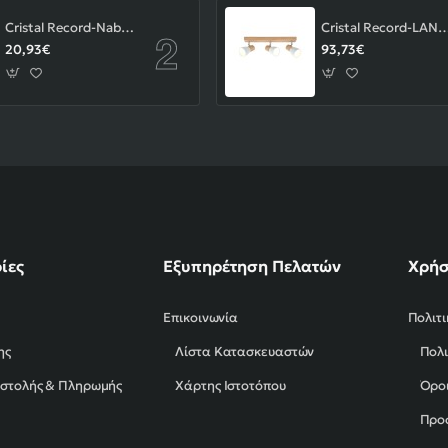
Cristal Record-Nabila Χωνευτό Σποτ GU10 ΚΩΔ.-01-180-01-281
Cristal Record-LAN Φωτιστικού οροφής Ε14 ΚΩΔ.
20,93€
93,73€
ίες
Εξυπηρέτηση Πελατών
Χρήσ
Επικοινωνία
Πολιτ
ης
Λίστα Κατασκευαστών
Πολι
οστολής & Πληρωμής
Χάρτης Ιστοτόπου
Όροι
Προ