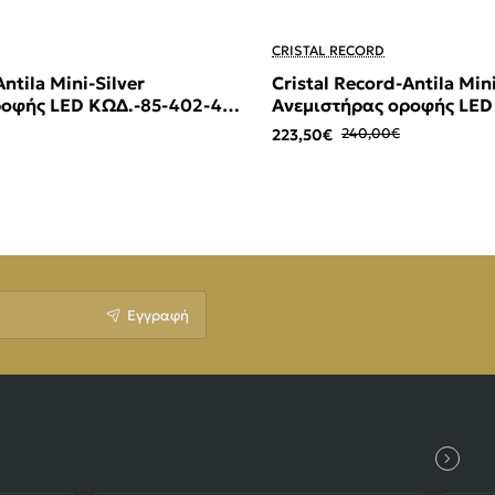
-7%
CRISTAL RECORD
ntila Mini-Silver
Cristal Record-Antila Min
ροφής LED ΚΩΔ.-85-402-40-
Ανεμιστήρας οροφής LED
100
223,50€
240,00€
Εγγραφή