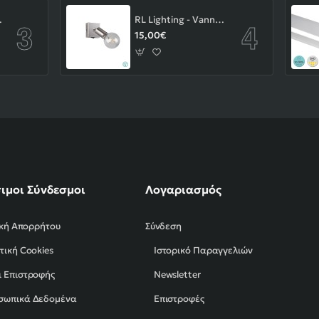
-43-103-14-000
RL Lighting - Vannes Επιτοίχιο Φωτιστικό Σποτ 1xE27 Νίκελ Ματ ΚΩΔ.-R80181707
15,00€
ιμοι Σύνδεσμοι
Λογαριασμός
ική Απορρήτου
Σύνδεση
τική Cookies
Ιστορικό Παραγγελιών
 Επιστροφής
Newsletter
σωπικά Δεδομένα
Επιστροφές