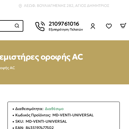
ΛΕΩΦ. ΒΟΥΛΙΑΓΜΈΝΗΣ 282, ΆΓΙΟΣ ΔΗΜΉΤΡΙΟΣ
2109761016
Εξυπηρέτηση Πελατών
νεμιστήρες οροφής AC
ροφής AC
Διαθεσιμότητα:
Διαθέσιμο
Κωδικός Προϊόντος:
MD-VENTI-UNIVERSAL
SKU:
MD-VENTI-UNIVERSAL
EAN:
8435197477502