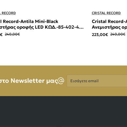
-7%
L RECORD
CRISTAL RECORD
al Record-Antila Mini-Black
Cristal Record-A
στήρας οροφής LED ΚΩΔ.-85-402-40-
Ανεμιστήρας ο
281
0€
240,00€
223,00€
240,00€
Εισάγετε
στο Newsletter μας
email