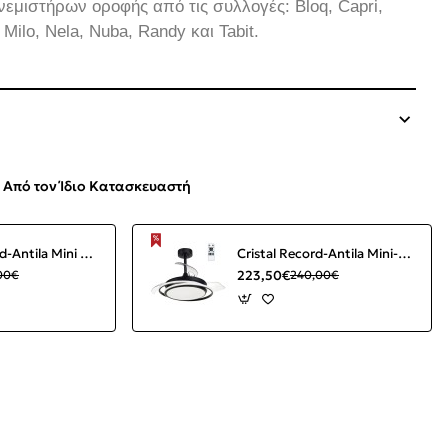
νεμιστήρων οροφής από τις συλλογές: Bloq, Capri,
r, Milo, Nela, Nuba, Randy και Tabit.
Από τον Ίδιο Κατασκευαστή
Cristal Record-Antila Mini XS Ανεμιστήρας οροφής LED 40W Μαύρος ΚΩΔ.-85-094-22-180
Cristal Record-Antila Mini-Black Ανεμιστήρας οροφής LED ΚΩΔ.-85-402-40-180
223,50€
00€
240,00€