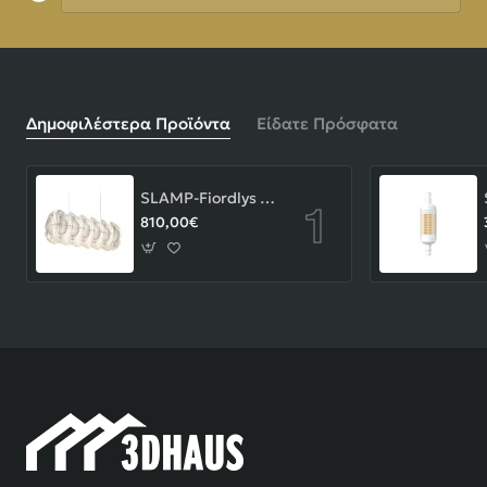
Δημοφιλέστερα Προϊόντα
Είδατε Πρόσφατα
SLAMP-Fiordlys Linear Φωτιστικό Κρεμαστό 90x26x33cm White ΚΩΔ.-FRDSXXLWHT01T00LINEU
810,00€