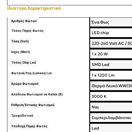
Ιδιαίτερα Χαρακτηριστικά
Αριθμός Φώτων
Ένα Φως
Τύπος Πηγής Φωτός
LED chip
Τάση (Volt)
220-240 Volt AC / 
Ισχύς (Watt)
1 x 20 W
Τύπος Chip Led
SMD Led
Φωτεινή Ροή (Lumens) Lm
1 x 1200 Lm
Χρώμα Φωτισμού
Θερμό Λευκό WW(3
Απόδοση Φωτισμού σε Kelvin (K)
3000 K
Ρύθμιση Έντασης Φωτισμού
Ναι
Τροφοδοτικό
Συμπεριλαμβάνεται
Υποδοχή Πηγής Φωτός
Led