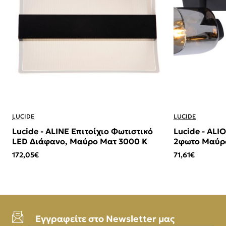
LUCIDE
LUCIDE
Lucide - ALINE Επιτοίχιο Φωτιστικό
Lucide - AL
LED Διάφανο, Μαύρο Ματ 3000 K
2φωτο Μαύρο
(Smoke)
172,05€
71,61€
Εγγραφείτε στο Newsletter μας