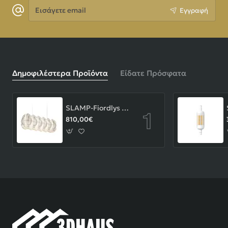
Εισάγετε
Εγγραφή
email
Δημοφιλέστερα Προϊόντα
Είδατε Πρόσφατα
SLAMP-Fiordlys Linear Φωτιστικό Κρεμαστό 90x26x33cm White ΚΩΔ.-FRDSXXLWHT01T00LINEU
810,00€