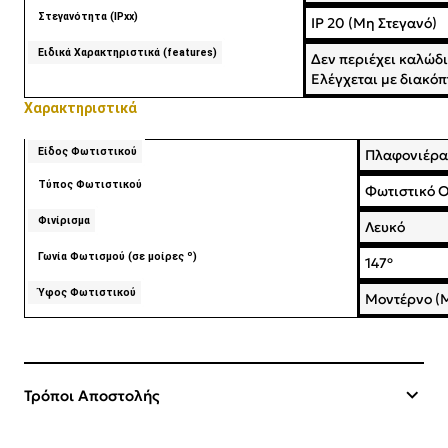
Στεγανότητα (IPxx)
IP 20 (Μη Στεγανό)
Ειδικά Χαρακτηριστικά (features)
Δεν περιέχει καλώδ
Ελέγχεται με διακό
Χαρακτηριστικά
Είδος Φωτιστικού
Πλαφονιέρα
Τύπος Φωτιστικού
Φωτιστικό 
Φινίρισμα
Λευκό
Γωνία Φωτισμού (σε μοίρες º)
147º
Ύφος Φωτιστικού
Μοντέρνο (
Τρόποι Αποστολής