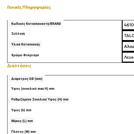
Γενικές Πληροφορίες
Κωδικός Κατασκευαστή/BRAND
4610
Συλλογή
TAL
Υλικά Κατασκευής
Αλου
Χρώμα-Φινίρισμα
Λευκ
Διαστάσεις
Διάμετρος DØ (mm)
Ύψος (συνολικό max H) mm
Ρυθμιζόμενο Συνολικό Ύψος (Η) mm
Ύψος (h) mm
Μήκος (L) mm
Πλάτος (W) mm