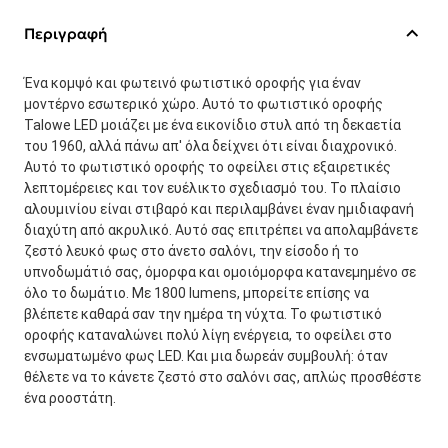
Περιγραφή
Ένα κομψό και φωτεινό φωτιστικό οροφής για έναν
μοντέρνο εσωτερικό χώρο. Αυτό το φωτιστικό οροφής
Talowe LED μοιάζει με ένα εικονίδιο στυλ από τη δεκαετία
του 1960, αλλά πάνω απ' όλα δείχνει ότι είναι διαχρονικό.
Αυτό το φωτιστικό οροφής το οφείλει στις εξαιρετικές
λεπτομέρειες και τον ευέλικτο σχεδιασμό του. Το πλαίσιο
αλουμινίου είναι στιβαρό και περιλαμβάνει έναν ημιδιαφανή
διαχύτη από ακρυλικό. Αυτό σας επιτρέπει να απολαμβάνετε
ζεστό λευκό φως στο άνετο σαλόνι, την είσοδο ή το
υπνοδωμάτιό σας, όμορφα και ομοιόμορφα κατανεμημένο σε
όλο το δωμάτιο. Με 1800 lumens, μπορείτε επίσης να
βλέπετε καθαρά σαν την ημέρα τη νύχτα. Το φωτιστικό
οροφής καταναλώνει πολύ λίγη ενέργεια, το οφείλει στο
ενσωματωμένο φως LED. Και μια δωρεάν συμβουλή: όταν
θέλετε να το κάνετε ζεστό στο σαλόνι σας, απλώς προσθέστε
ένα ροοστάτη.