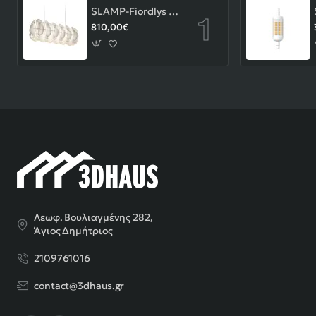
SLAMP-Fiordlys Linear Φωτιστικό Κρεμαστό 90x26x33cm White ΚΩΔ.-FRDSXXLWHT01T00LINEU
810,00€
Λεωφ. Βουλιαγμένης 282,
Άγιος Δημήτριος
2109761016
contact@3dhaus.gr