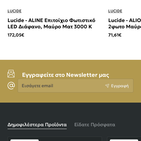
LUCIDE
LUCIDE
Lucide - ALINE Επιτοίχιο Φωτιστικό
Lucide - AL
LED Διάφανο, Μαύρο Ματ 3000 K
2φωτο Μαύρο
(Smoke)
172,05€
71,61€
Εγγραφείτε στο Newsletter μας
Εισάγετε
Εγγραφή
email
Δημοφιλέστερα Προϊόντα
Είδατε Πρόσφατα