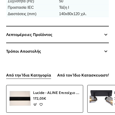
Συχνότητα (Hz)
50
Προστασία IEC
Τάξη Ι
Διαστάσεις (mm)
140x80x120 χιλ.
Λεπτομέρειες Προϊόντος
Τρόποι Αποστολής
Από την Ίδια Κατηγορία
Από τον Ίδιο Κατασκευαστή
Lucide - ALINE Επιτοίχιο Φωτιστικό LED Διάφανο, Μαύρο Ματ 3000 K
172,05€