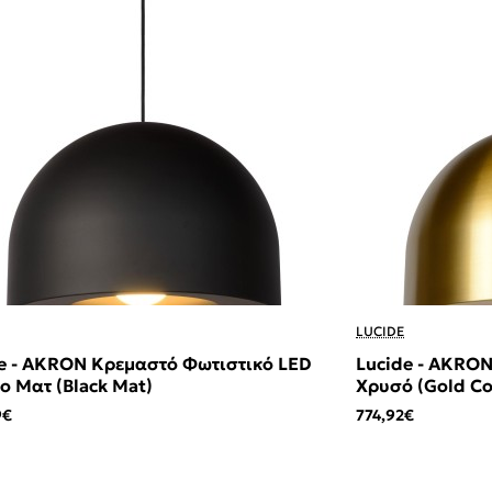
LUCIDE
e - AKRON Κρεμαστό Φωτιστικό LED
Lucide - AKRO
 Ματ (Black Mat)
Χρυσό (Gold Co
Mat)
9€
774,92€