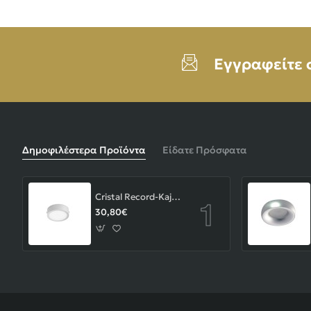
Εγγραφείτε 
Δημοφιλέστερα Προϊόντα
Είδατε Πρόσφατα
Cristal Record-Kaju Φωτιστικό Οροφής/Επιτοίχιο LED 8W, Γκρι
30,80€