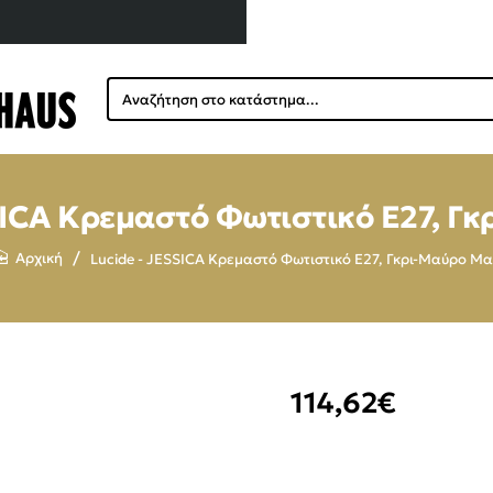
Αναζήτηση
στο
κατάστημα...
SICA Κρεμαστό Φωτιστικό Ε27, Γ
Lucide - JESSICA Κρεμαστό Φωτιστικό Ε27, Γκρι-Μαύρο Μα
home
114,62€