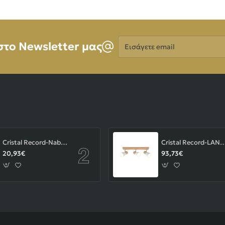
Εισάγετε
στο Newsletter μας
email
Cristal Record-Nabila Χωνευτό Σποτ GU10 ΚΩΔ.-01-180-01-281
Cristal Record-LAN Φωτιστικού οροφής Ε14 ΚΩΔ.
20,93€
93,73€