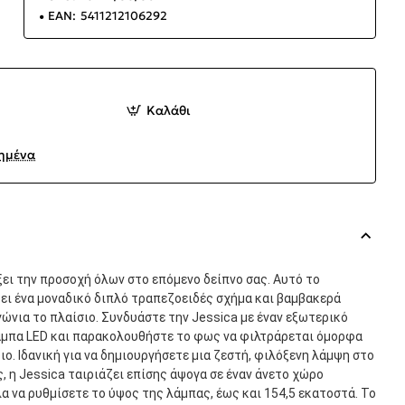
EAN:
5411212106292
Καλάθι
ημένα
ξει την προσοχή όλων στο επόμενο δείπνο σας. Αυτό το
ει ένα μοναδικό διπλό τραπεζοειδές σχήμα και βαμβακερά
γώνια το πλαίσιο. Συνδυάστε την Jessica με έναν εξωτερικό
λάμπα LED και παρακολουθήστε το φως να φιλτράρεται όμορφα
ο. Ιδανική για να δημιουργήσετε μια ζεστή, φιλόξενη λάμψη στο
, η Jessica ταιριάζει επίσης άψογα σε έναν άνετο χώρο
α να ρυθμίσετε το ύψος της λάμπας, έως και 154,5 εκατοστά. Το