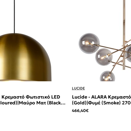
LUCIDE
N Κρεμαστό Φωτιστικό LED
Lucide - ALARA Κρεμαστ
loured)|Μαύρο Ματ (Black
(Gold)|Φυμέ (Smoke) 270
466,40€