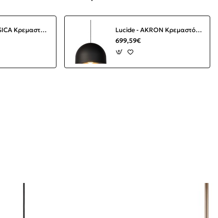
Lucide - JESSICA Κρεμαστό Φωτιστικό E27, Κεραμιδί-Μαύρο Ματ
Lucide - AKRON Κρεμαστό Φωτιστικό LED Μαύρο Ματ (Black Mat)
699,59€