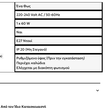
Ένα Φως
220-240 Volt AC / 50-60Hz
1 x 60 W
Ναι
E27 Ντουί
IP 20 (Μη Στεγανό)
s)
Ρυθμιζόμενο ύψος (Πριν την εγκατάσταση)
Περιέχει καλώδια
Ελέγχεται με διακόπτη φωτισμού
Από τον Ίδιο Κατασκευαστή