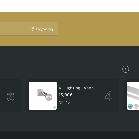
Εγγραφή
-43-103-14-000
RL Lighting - Vannes Επιτοίχιο Φωτιστικό Σποτ 1xE27 Νίκελ Ματ ΚΩΔ.-R80181707
15,00€