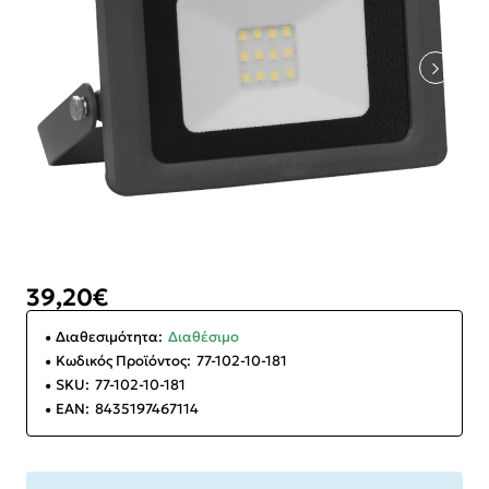
39,20€
Διαθεσιμότητα:
Διαθέσιμο
Κωδικός Προϊόντος:
77-102-10-181
SKU:
77-102-10-181
EAN:
8435197467114