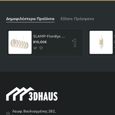
Δημοφιλέστερα Προϊόντα
Είδατε Πρόσφατα
SLAMP-Fiordlys Linear Φωτιστικό Κρεμαστό 90x26x33cm White ΚΩΔ.-FRDSXXLWHT01T00LINEU
810,00€
Λεωφ. Βουλιαγμένης 282,