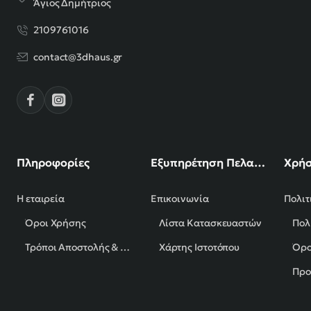
Άγιος Δημήτριος
2109761016
contact@3dhaus.gr
Πληροφορίες
Εξυπηρέτηση Πελατών
Χρήσ
Η εταιρεία
Επικοινωνία
Πολιτ
Όροι Χρήσης
Λίστα Κατασκευαστών
Πολ
Τρόποι Αποστολής & Πληρωμής
Χάρτης Ιστοτόπου
Όρο
Προ