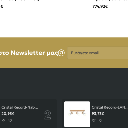
Mat)
9€
774,92€
Εισάγετε
στο Newsletter μας
email
Cristal Record-Nabila Χωνευτό Σποτ GU10 ΚΩΔ.-01-180-01-281
Cristal Record-LAN Φωτιστικού οροφής Ε14 ΚΩΔ.
20,93€
93,73€