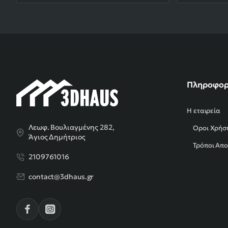
Πληροφορ
Η εταιρεία
Λεωφ. Βουλιαγμένης 282,
Όροι Χρήσ
Άγιος Δημήτριος
Τρόποι Απ
2109761016
contact@3dhaus.gr