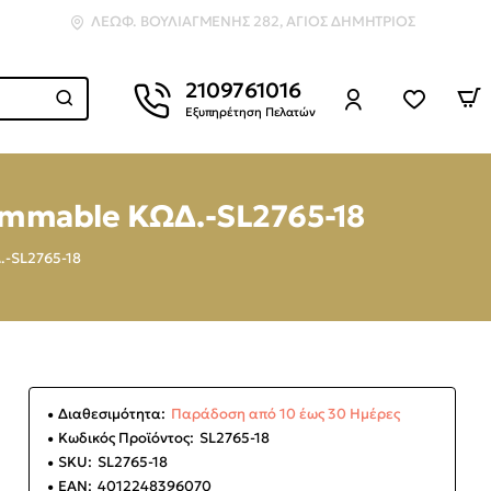
ΛΕΩΦ. ΒΟΥΛΙΑΓΜΈΝΗΣ 282, ΆΓΙΟΣ ΔΗΜΉΤΡΙΟΣ
2109761016
Εξυπηρέτηση Πελατών
immable ΚΩΔ.-SL2765-18
.-SL2765-18
Διαθεσιμότητα:
Παράδοση από 10 έως 30 Ημέρες
Κωδικός Προϊόντος:
SL2765-18
SKU:
SL2765-18
EAN:
4012248396070