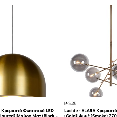
LUCIDE
N Κρεμαστό Φωτιστικό LED
Lucide - ALARA Κρεμαστ
loured)|Μαύρο Ματ (Black
(Gold)|Φυμέ (Smoke) 270