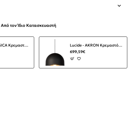
Από τον Ίδιο Κατασκευαστή
Lucide - JESSICA Κρεμαστό Φωτιστικό E27, Κεραμιδί-Μαύρο Ματ
Lucide - AKRON Κρεμαστό Φωτιστικό LED Μαύρο Ματ (Black Mat)
699,59€