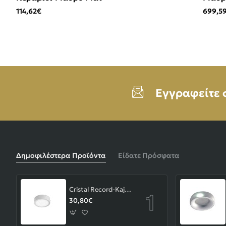
114,62€
699,5
Εγγραφείτε 
Δημοφιλέστερα Προϊόντα
Είδατε Πρόσφατα
Cristal Record-Kaju Φωτιστικό Οροφής/Επιτοίχιο LED 8W, Γκρι
30,80€