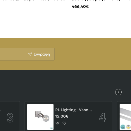
466,40€
Εγγραφή
-43-103-14-000
RL Lighting - Vannes Επιτοίχιο Φωτιστικό Σποτ 1xE27 Νίκελ Ματ ΚΩΔ.-R80181707
15,00€