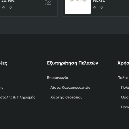
20,93€
93,73€
ίες
Εξυπηρέτηση Πελατών
Χρήσ
Επικοινωνία
Πολιτ
ης
Λίστα Κατασκευαστών
Πολι
οστολής & Πληρωμής
Χάρτης Ιστοτόπου
Όροι
Προ