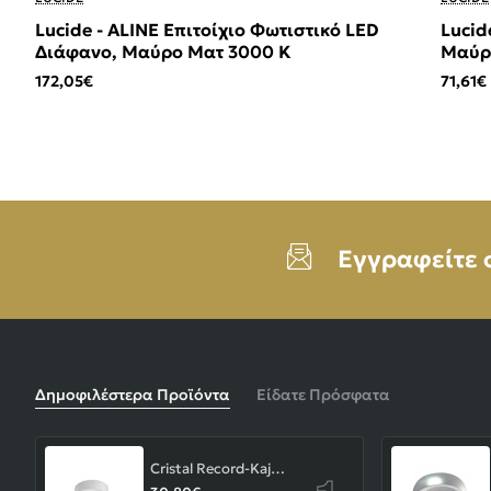
Lucide - ALINE Επιτοίχιο Φωτιστικό LED
Lucid
Διάφανο, Μαύρο Ματ 3000 K
Μαύρο
172,05€
71,61€
Εγγραφείτε 
Δημοφιλέστερα Προϊόντα
Είδατε Πρόσφατα
Cristal Record-Kaju Φωτιστικό Οροφής/Επιτοίχιο LED 8W, Γκρι