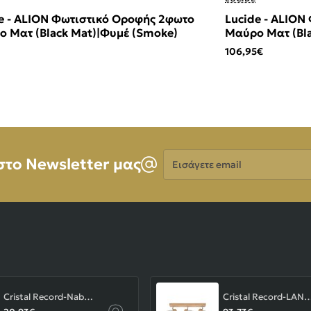
e - ALION Φωτιστικό Οροφής 2φωτο
Lucide - ALION
 Ματ (Black Mat)|Φυμέ (Smoke)
Μαύρο Ματ (Bl
106,95€
Εισάγετε
στο Newsletter μας
email
Cristal Record-Nabila Χωνευτό Σποτ GU10 ΚΩΔ.-01-180-01-281
Cristal Record-LAN Φωτιστικού οροφής Ε14 ΚΩΔ.