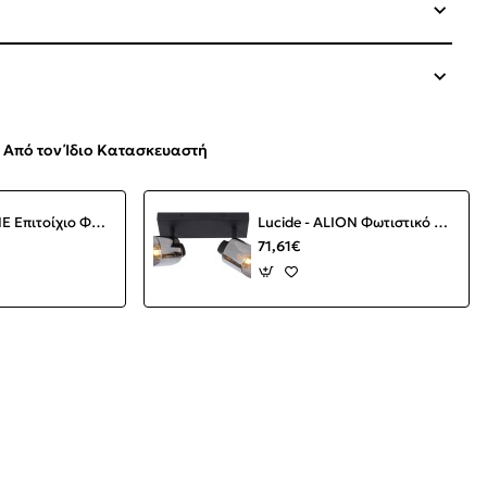
Από τον Ίδιο Κατασκευαστή
Lucide - ALINE Επιτοίχιο Φωτιστικό LED Διάφανο, Μαύρο Ματ 3000 K
Lucide - ALION Φωτιστικό Οροφής 2φωτο Μαύρο Ματ (Black Mat)|Φυμέ (Smoke)
71,61€