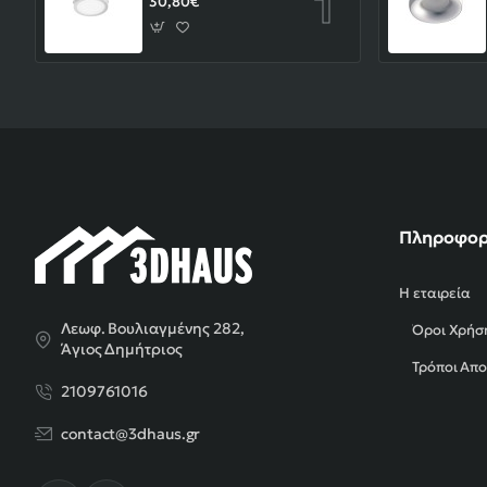
30,80€
Πληροφορ
Η εταιρεία
Λεωφ. Βουλιαγμένης 282,
Όροι Χρήσ
Άγιος Δημήτριος
Τρόποι Απ
2109761016
contact@3dhaus.gr