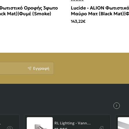
 Φωτιστικό Οροφής 3φωτο
Lucide - ALION Φωτιστι
ack Mat)|Φυμέ (Smoke)
Μαύρο Ματ (Black Mat)|
143,22€
Εγγραφή
-43-103-14-000
RL Lighting - Vannes Επιτοίχιο Φωτιστικό Σποτ 1xE27 Νίκελ Ματ ΚΩΔ.-R80181707