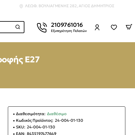
ΛΕΩΦ. ΒΟΥΛΙΑΓΜΈΝΗΣ 282, ΆΓΙΟΣ ΔΗΜΉΤΡΙΟΣ
2109761016
Εξυπηρέτηση Πελατών
οροφής Ε27
Διαθεσιμότητα:
Διαθέσιμο
Κωδικός Προϊόντος:
24-004-01-130
SKU:
24-004-01-130
EAN:
8435197477649