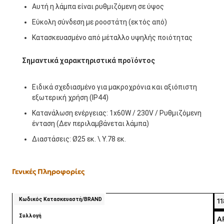
Αυτή η λάμπα είναι ρυθμιζόμενη σε ύψος
Εύκολη σύνδεση με ροοστάτη (εκτός από)
Κατασκευασμένο από μέταλλο υψηλής ποιότητας
Σημαντικά χαρακτηριστικά προϊόντος
Ειδικά σχεδιασμένο για μακροχρόνια και αξιόπιστη
εξωτερική χρήση (IP44)
Κατανάλωση ενέργειας: 1x60W / 230V / Ρυθμιζόμενη
ένταση (Δεν περιλαμβάνεται λάμπα)
Διαστάσεις: Ø25 εκ. \ Υ.78 εκ.
Γενικές Πληροφορίες
Κωδικός Κατασκευαστή/BRAND
1
Συλλογή
A