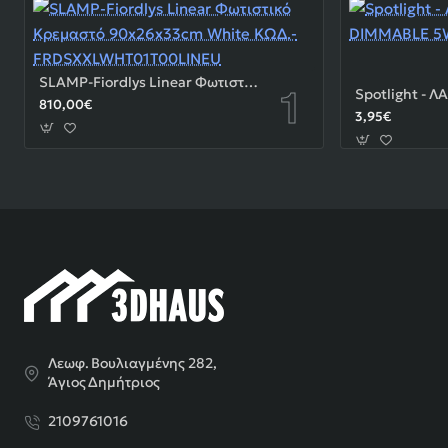
SLAMP-Fiordlys Linear Φωτιστικό Κρεμαστό 90x26x33cm White ΚΩΔ.-FRDSXXLWHT01T00LINEU
810,00€
3,95€
Λεωφ. Βουλιαγμένης 282,
Άγιος Δημήτριος
2109761016