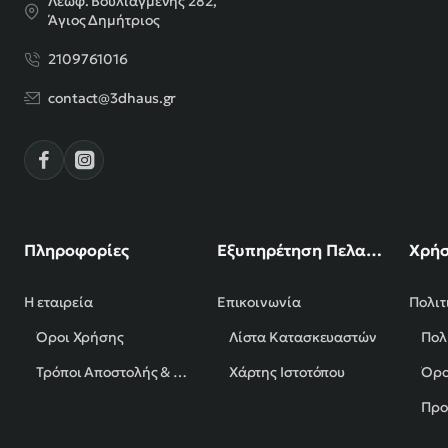
Λεωφ. Βουλιαγμένης 282,
Άγιος Δημήτριος
2109761016
contact@3dhaus.gr
Πληροφορίες
Εξυπηρέτηση Πελατών
Χρήσ
Η εταιρεία
Επικοινωνία
Πολιτ
Όροι Χρήσης
Λίστα Κατασκευαστών
Πολ
Τρόποι Αποστολής & Πληρωμής
Χάρτης Ιστοτόπου
Όρο
Προ