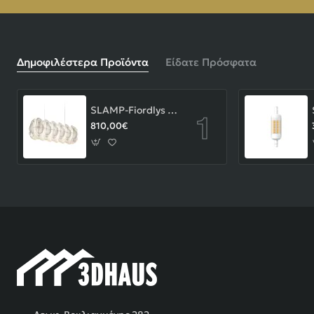
Δημοφιλέστερα Προϊόντα
Είδατε Πρόσφατα
SLAMP-Fiordlys Linear Φωτιστικό Κρεμαστό 90x26x33cm White ΚΩΔ.-FRDSXXLWHT01T00LINEU
810,00€