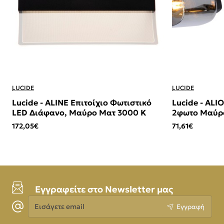
LUCIDE
LUCIDE
Lucide - ALINE Επιτοίχιο Φωτιστικό
Lucide - AL
LED Διάφανο, Μαύρο Ματ 3000 K
2φωτο Μαύρο
(Smoke)
172,05€
71,61€
Εγγραφείτε στο Newsletter μας
Εισάγετε
Εγγραφή
email