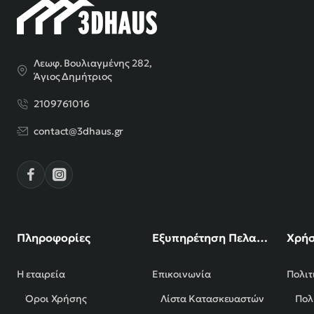
Λεωφ. Βουλιαγμένης 282,
Άγιος Δημήτριος
2109761016
contact@3dhaus.gr
Πληροφορίες
Εξυπηρέτηση Πελατών
Χρήσ
Η εταιρεία
Επικοινωνία
Πολιτ
Όροι Χρήσης
Λίστα Κατασκευαστών
Πολ