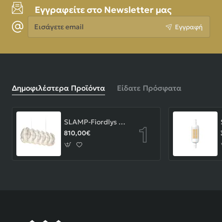
Εγγραφείτε στο Newsletter μας
Εισάγετε
Εγγραφή
email
Δημοφιλέστερα Προϊόντα
Είδατε Πρόσφατα
SLAMP-Fiordlys Linear Φωτιστικό Κρεμαστό 90x26x33cm White ΚΩΔ.-FRDSXXLWHT01T00LINEU
810,00€