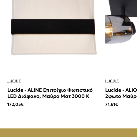
LUCIDE
LUCIDE
Lucide - ALINE Επιτοίχιο Φωτιστικό
Lucide - AL
LED Διάφανο, Μαύρο Ματ 3000 K
2φωτο Μαύρο
(Smoke)
172,05€
71,61€