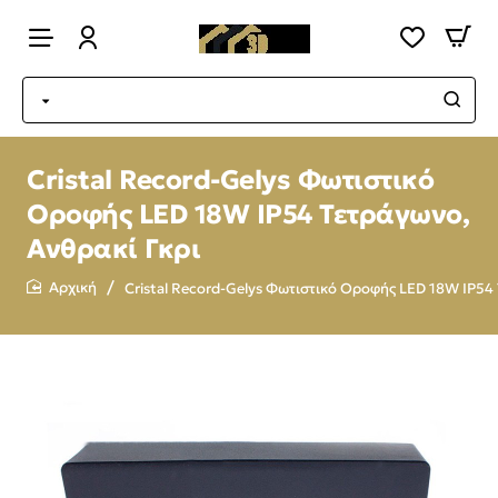
Cristal Record-Gelys Φωτιστικό
Οροφής LED 18W IP54 Τετράγωνο,
Ανθρακί Γκρι
Cristal Record-Gelys Φωτιστικό Οροφής LED 18W IP54
home