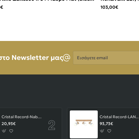
2700 K
6€
103,00€
Εισάγετε
στο Newsletter μας
email
Cristal Record-Nabila Χωνευτό Σποτ GU10 ΚΩΔ.-01-180-01-281
Cristal Record-LAN Φωτιστικού οροφής Ε14 ΚΩΔ.
20,93€
93,73€