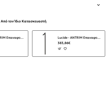
Από τον Ίδιο Κατασκευαστή
Lucide - ANTRIM Επαναφορτιζόμενo Φωτιστικό Δαπέδου IP54 Μαύρο Ματ (Black Mat) 2700 K
Lucide - ANTRIM Επαναφορτιζόμενο Φωτιστικό Δαπέδου IP54 Μαύρο Ματ (Black Mat) 2700 K
383,86€