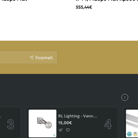
555,44€
Εγγραφή
-43-103-14-000
RL Lighting - Vannes Επιτοίχιο Φωτιστικό Σποτ 1xE27 Νίκελ Ματ ΚΩΔ.-R80181707
15,00€