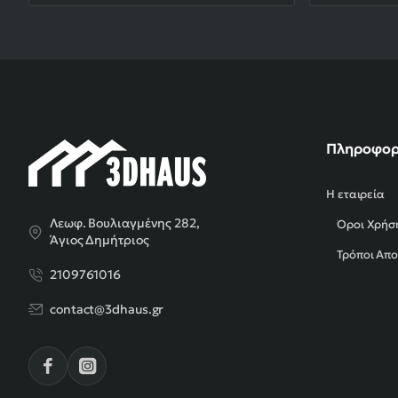
Πληροφορ
Η εταιρεία
Λεωφ. Βουλιαγμένης 282,
Όροι Χρήσ
Άγιος Δημήτριος
Τρόποι Απ
2109761016
contact@3dhaus.gr