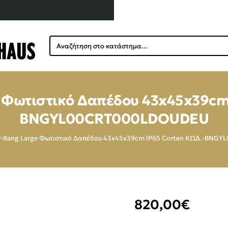
Αναζήτηση
στο
κατάστημα...
 Φωτιστικό Δαπέδου 43x45x39cm 
BNGYL00CRT000LDOUDEU
-Bang Large Φωτιστικό Δαπέδου 43x45x39cm IP65 Corten ΚΩΔ.-BN
820,00€