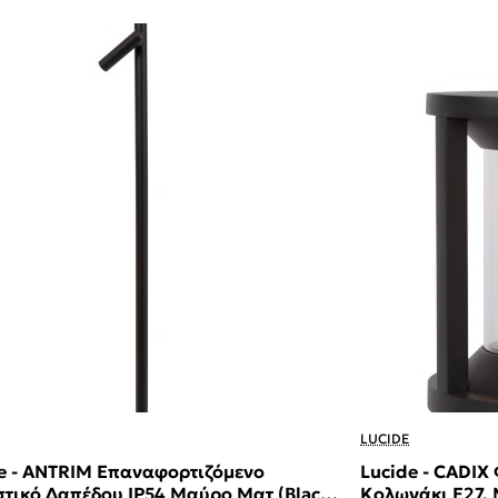
LUCIDE
e - ANTRIM Επαναφορτιζόμενο
Lucide - CADIX
τικό Δαπέδου IP54 Μαύρο Ματ (Black
Κολωνάκι E27,