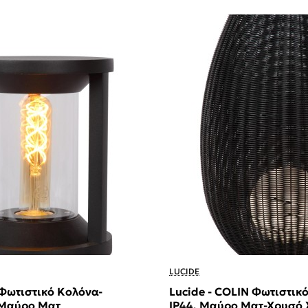
LUCIDE
 Φωτιστικό Κολόνα-
Lucide - COLIN Φωτιστικ
 Μαύρο Ματ
IP44, Μαύρο Ματ-Χρυσό 