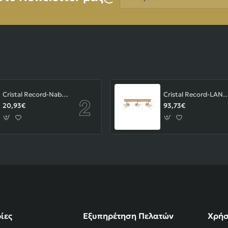
Cristal Record-Nabila Χωνευτό Σποτ GU10 ΚΩΔ.-01-180-01-281
Cristal Record-LAN Φωτιστικού οροφής Ε14 ΚΩΔ.
20,93€
93,73€
ίες
Εξυπηρέτηση Πελατών
Χρήσ