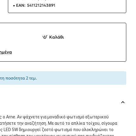
EAN:
5411212143891
Καλάθι
ημένα
τη ποσότητα 2 τεμ.
ς ο Arne. Αν ψάχνετε για μοναδικό φωτισμό εξωτερικού
ατήσετε την αναζήτηση. Με αυτό το απλίκα τοίχου, σίγουρα
ός LED 5W δημιουργεί ζεστό φωτισμό που ολοκληρώνει το
 την αίσθηση του μοντέρνου φωτισμού σας συνδυάζοντας