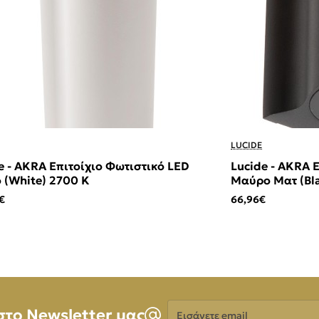
LUCIDE
e - AKRA Επιτοίχιο Φωτιστικό LED
Lucide - AKRA 
 (White) 2700 K
Μαύρο Ματ (Bla
€
66,96€
Εισάγετε
στο Newsletter μας
email