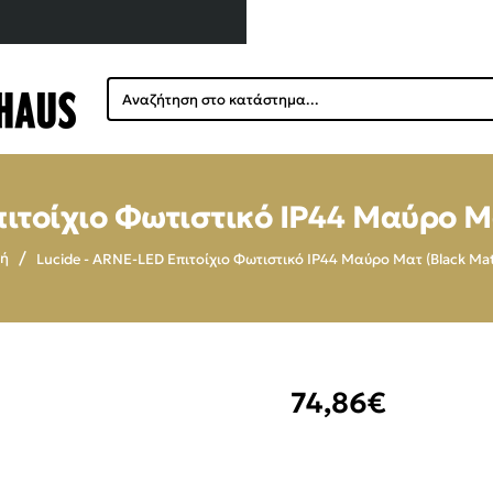
Αναζήτηση
στο
κατάστημα...
ιτοίχιο Φωτιστικό IP44 Μαύρο Μ
Lucide - ARNE-LED Επιτοίχιο Φωτιστικό IP44 Μαύρο Ματ (Black Ma
me
74,86€