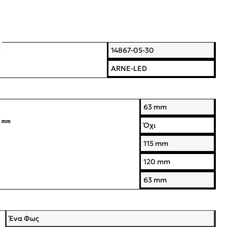
14867-05-30
ARNE-LED
63 mm
) mm
Όχι
115 mm
120 mm
63 mm
Ένα Φως