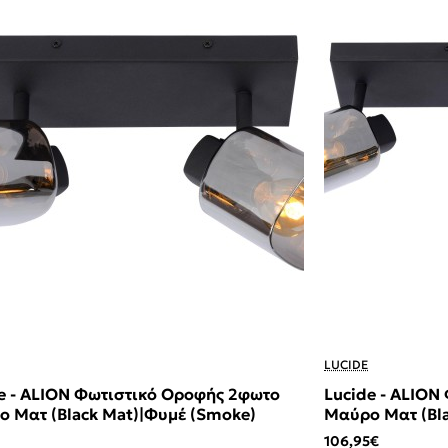
LUCIDE
e - ALION Φωτιστικό Οροφής 2φωτο
Lucide - ALION
 Ματ (Black Mat)|Φυμέ (Smoke)
Μαύρο Ματ (Bl
106,95€