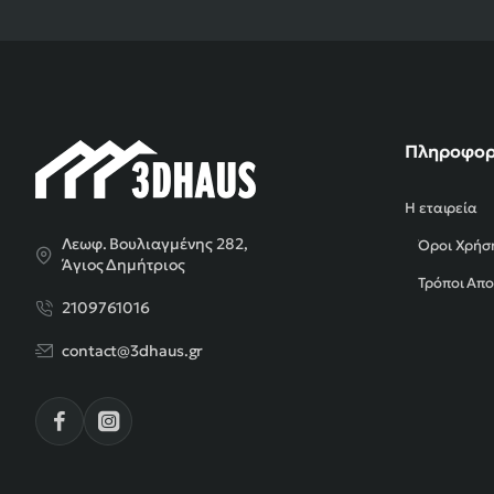
Πληροφορ
Η εταιρεία
Λεωφ. Βουλιαγμένης 282,
Όροι Χρήσ
Άγιος Δημήτριος
Τρόποι Απ
2109761016
contact@3dhaus.gr