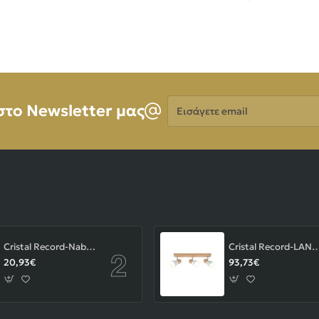
Εισάγετε
στο Newsletter μας
email
Cristal Record-Nabila Χωνευτό Σποτ GU10 ΚΩΔ.-01-180-01-281
Cristal Record-LAN Φωτιστικού οροφής Ε14 ΚΩΔ.
20,93€
93,73€