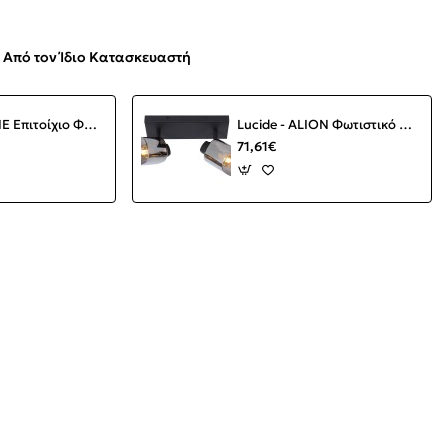
Από τον Ίδιο Κατασκευαστή
Lucide - ALINE Επιτοίχιο Φωτιστικό LED Διάφανο, Μαύρο Ματ 3000 K
Lucide - ALION Φωτιστικό Οροφής 2φωτο Μαύρο Ματ (Black Mat)|Φυμέ (Smoke)
71,61€