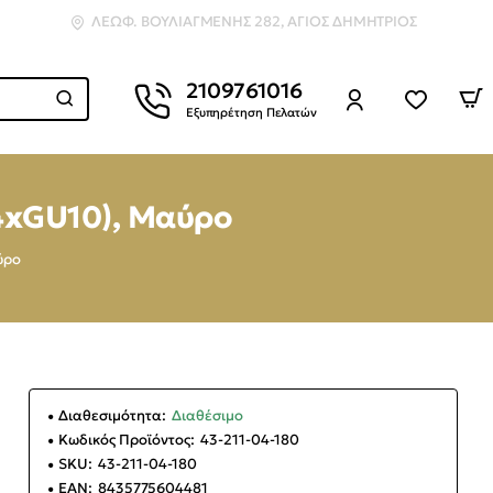
ΛΕΩΦ. ΒΟΥΛΙΑΓΜΈΝΗΣ 282, ΆΓΙΟΣ ΔΗΜΉΤΡΙΟΣ
2109761016
Εξυπηρέτηση Πελατών
(4xGU10), Μαύρο
ύρο
Διαθεσιμότητα:
Διαθέσιμο
Κωδικός Προϊόντος:
43-211-04-180
SKU:
43-211-04-180
EAN:
8435775604481