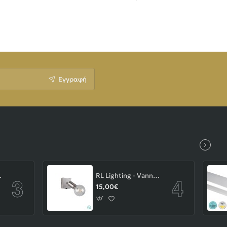
Εγγραφή
-43-103-14-000
RL Lighting - Vannes Επιτοίχιο Φωτιστικό Σποτ 1xE27 Νίκελ Ματ ΚΩΔ.-R80181707
15,00€