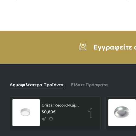
Εγγραφείτε 
Δημοφιλέστερα Προϊόντα
Είδατε Πρόσφατα
Cristal Record-Kaju Φωτιστικό Οροφής/Επιτοίχιο LED 8W, Γκρι
30,80€