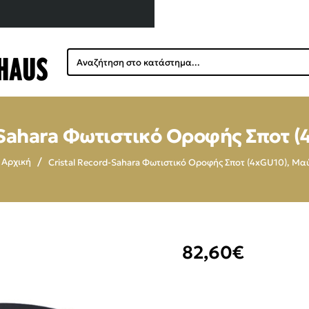
Αναζήτηση
στο
κατάστημα...
-Sahara Φωτιστικό Οροφής Σποτ 
Cristal Record-Sahara Φωτιστικό Οροφής Σποτ (4xGU10), Μα
home
82,60€