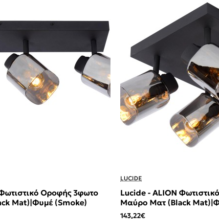
LUCIDE
 Φωτιστικό Οροφής 3φωτο
Lucide - ALION Φωτιστι
ack Mat)|Φυμέ (Smoke)
Μαύρο Ματ (Black Mat)|
143,22€