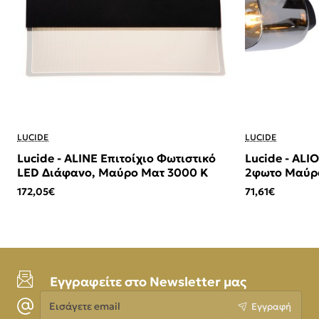
LUCIDE
LUCIDE
Lucide - ALINE Επιτοίχιο Φωτιστικό
Lucide - AL
LED Διάφανο, Μαύρο Ματ 3000 K
2φωτο Μαύρο
(Smoke)
172,05€
71,61€
Εγγραφείτε στο Newsletter μας
Εισάγετε
Εγγραφή
email