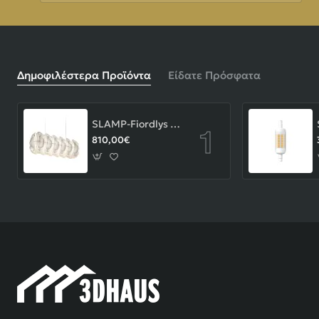
Δημοφιλέστερα Προϊόντα
Είδατε Πρόσφατα
SLAMP-Fiordlys Linear Φωτιστικό Κρεμαστό 90x26x33cm White ΚΩΔ.-FRDSXXLWHT01T00LINEU
810,00€