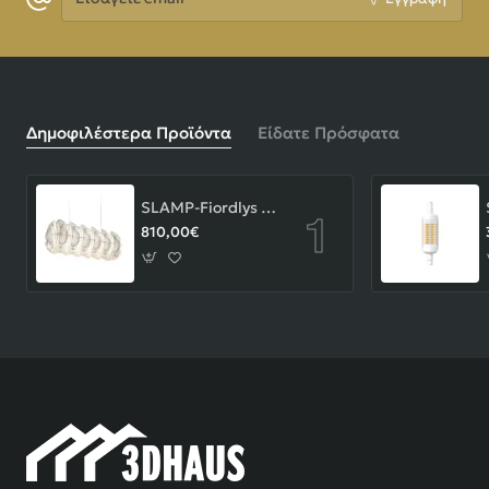
email
Δημοφιλέστερα Προϊόντα
Είδατε Πρόσφατα
SLAMP-Fiordlys Linear Φωτιστικό Κρεμαστό 90x26x33cm White ΚΩΔ.-FRDSXXLWHT01T00LINEU
810,00€