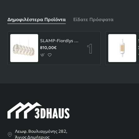
Δημοφιλέστερα Προϊόντα
Είδατε Πρόσφατα
SLAMP-Fiordlys Linear Φωτιστικό Κρεμαστό 90x26x33cm White ΚΩΔ.-FRDSXXLWHT01T00LINEU
810,00€
Λεωφ. Βουλιαγμένης 282,
Άγιος Δημήτριος