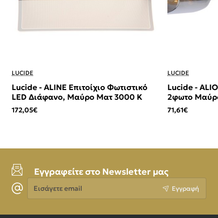
LUCIDE
LUCIDE
Lucide - ALINE Επιτοίχιο Φωτιστικό
Lucide - AL
LED Διάφανο, Μαύρο Ματ 3000 K
2φωτο Μαύρο
(Smoke)
172,05€
71,61€
Εγγραφείτε στο Newsletter μας
Εισάγετε
Εγγραφή
email