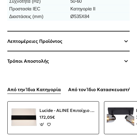
Συχνότητα (Hz)
50-60
Προστασία IEC
Κατηγορία II
Διαστάσεις (mm)
Ø535X84
Λεπτομέρειες Προϊόντος
Τρόποι Αποστολής
Από την Ίδια Κατηγορία
Από τον Ίδιο Κατασκευαστή
Lucide - ALINE Επιτοίχιο Φωτιστικό LED Διάφανο, Μαύρο Ματ 3000 K
172,05€