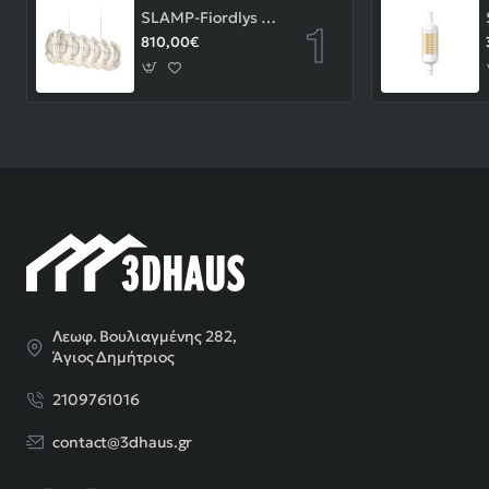
SLAMP-Fiordlys Linear Φωτιστικό Κρεμαστό 90x26x33cm White ΚΩΔ.-FRDSXXLWHT01T00LINEU
810,00€
Λεωφ. Βουλιαγμένης 282,
Άγιος Δημήτριος
2109761016
contact@3dhaus.gr