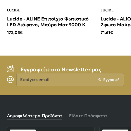
LUCIDE
LUCIDE
Lucide - ALINE Επιτοίχιο Φωτιστικό
Lucide - AL
LED Διάφανο, Μαύρο Ματ 3000 K
2φωτο Μαύρο
(Smoke)
172,05€
71,61€
Εγγραφείτε στο Newsletter μας
Εισάγετε
Εγγραφή
email
Δημοφιλέστερα Προϊόντα
Είδατε Πρόσφατα