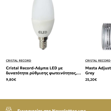
CRISTAL RECORD
CRISTAL RECORD
Cristal Record-Λάμπα LED με
Masta Adjusta
δυνατότητα ρύθμισης φωτεινότητας,
Grey
κερί E14 C37 6W 420Lm 2700K
9,80€
25,20€
Εγγραφείτε στο Newsletter μας