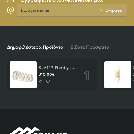
Εισάγετε
Εγγραφή
email
Δημοφιλέστερα Προϊόντα
Είδατε Πρόσφατα
SLAMP-Fiordlys Linear Φωτιστικό Κρεμαστό 90x26x33cm White ΚΩΔ.-FRDSXXLWHT01T00LINEU
810,00€