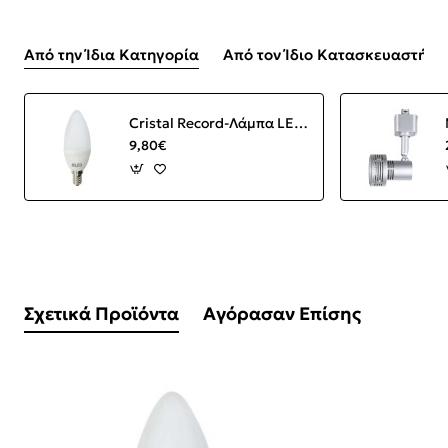
Από την Ίδια Κατηγορία
Από τον Ίδιο Κατασκευαστή
Cristal Record-Λάμπα LED με δυνατότητα ρύθμισης φωτεινότητας, κερί E14 C37 6W 420Lm 2700K
9,80€
Σχετικά Προϊόντα
Αγόρασαν Επίσης