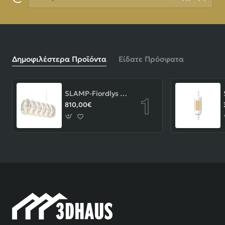
Δημοφιλέστερα Προϊόντα
Είδατε Πρόσφατα
SLAMP-Fiordlys Linear Φωτιστικό Κρεμαστό 90x26x33cm White ΚΩΔ.-FRDSXXLWHT01T00LINEU
810,00€