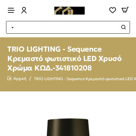
TRIO LIGHTING - Sequence
Κρεμαστό φωτιστικό LED Χρυσό
Χρώμα ΚΩΔ.-341810208
TRIO LIGHTING - Sequence Κρεμαστό φωτιστικό LED
home