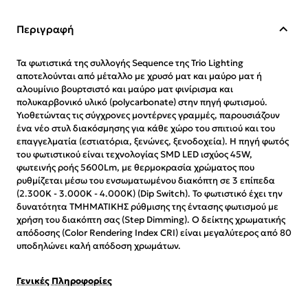
Περιγραφή
Τα φωτιστικά της συλλογής Sequence της Trio Lighting
αποτελούνται από μέταλλο με χρυσό ματ και μαύρο ματ ή
αλουμίνιο βουρτσιστό και μαύρο ματ φινίρισμα και
πολυκαρβονικό υλικό (polycarbonate) στην πηγή φωτισμού.
Υιοθετώντας τις σύγχρονες μοντέρνες γραμμές, παρουσιάζουν
ένα νέο στυλ διακόσμησης για κάθε χώρο του σπιτιού και του
επαγγελματία (εστιατόρια, ξενώνες, ξενοδοχεία).
Η πηγή φωτός
του φωτιστικού είναι τεχνολογίας SMD LED ισχύος 45W,
φωτεινής ροής 5600Lm, με θερμοκρασία χρώματος που
ρυθμίζεται μέσω του ενσωματωμένου διακόπτη σε 3 επίπεδα
(2.300Κ - 3.000Κ - 4.000Κ) (Dip Switch). Το φωτιστικό έχει την
δυνατότητα ΤΜΗΜΑΤΙΚΗΣ ρύθμισης της έντασης φωτισμού με
χρήση του διακόπτη σας (Step Dimming). Ο δείκτης χρωματικής
απόδοσης (Color Rendering Index CRI) είναι μεγαλύτερος από 80
υποδηλώνει καλή απόδοση χρωμάτων.
Γενικές Πληροφορίες