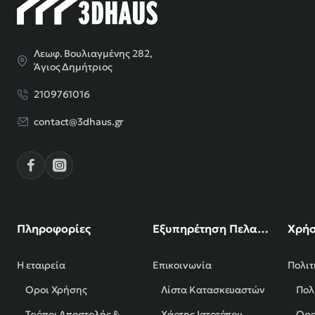
Λεωφ. Βουλιαγμένης 282,
Άγιος Δημήτριος
2109761016
contact@3dhaus.gr
Πληροφορίες
Εξυπηρέτηση Πελατών
Χρήσ
Η εταιρεία
Επικοινωνία
Πολιτ
Όροι Χρήσης
Λίστα Κατασκευαστών
Πολ
Τρόποι Αποστολής & Πληρωμής
Χάρτης Ιστοτόπου
Όρο