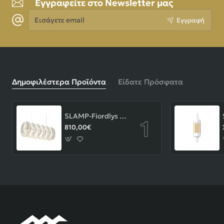
Εγγραφείτε στο Newsletter μας
Εισάγετε
Εγγραφή
email
Δημοφιλέστερα Προϊόντα
Είδατε Πρόσφατα
SLAMP-Fiordlys Linear Φωτιστικό Κρεμαστό 90x26x33cm White ΚΩΔ.-FRDSXXLWHT01T00LINEU
810,00€