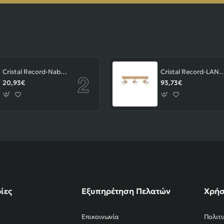
Cristal Record-Nabila Χωνευτό Σποτ GU10 ΚΩΔ.-01-180-01-281
Cristal Record-LAN Φωτιστικού οροφής Ε14 ΚΩΔ.
20,93€
93,73€
ίες
Εξυπηρέτηση Πελατών
Χρήσ
Επικοινωνία
Πολιτ