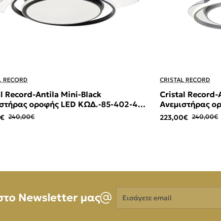
-7%
L RECORD
CRISTAL RECORD
al Record-Antila Mini-Black
Cristal Record-A
στήρας οροφής LED ΚΩΔ.-85-402-40-
Ανεμιστήρας ο
281
0€
240,00€
223,00€
240,00€
Εισάγετε
στο Newsletter μας
email