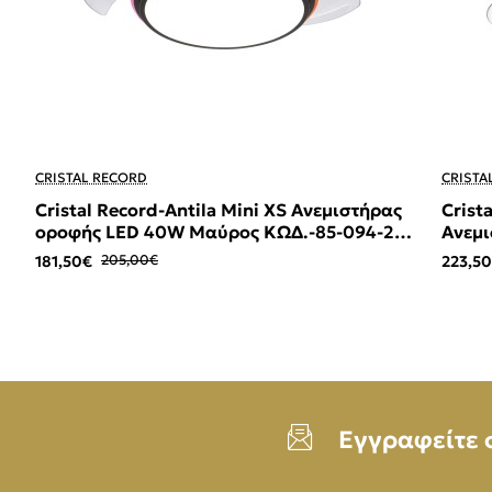
-11%
-7%
CRISTAL RECORD
CRISTA
Cristal Record-Antila Mini XS Ανεμιστήρας
Crist
οροφής LED 40W Μαύρος ΚΩΔ.-85-094-22-
Ανεμι
180
180
181,50€
205,00€
223,5
Εγγραφείτε 