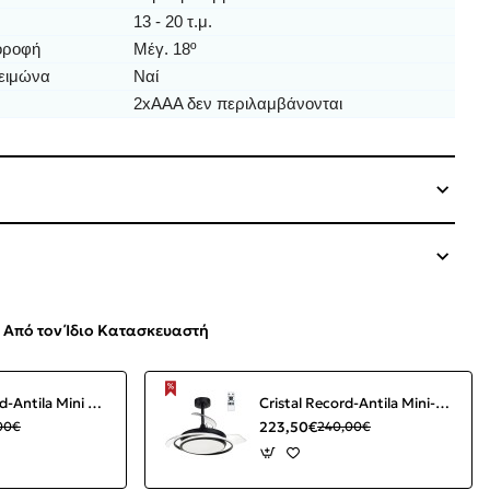
13 - 20 τ.μ.
 οροφή
Μέγ. 18º
χειμώνα
Ναί
2xAAA δεν περιλαμβάνονται
Από τον Ίδιο Κατασκευαστή
Cristal Record-Antila Mini XS Ανεμιστήρας οροφής LED 40W Μαύρος ΚΩΔ.-85-094-22-180
Cristal Record-Antila Mini-Black Ανεμιστήρας οροφής LED ΚΩΔ.-85-402-40-180
223,50€
00€
240,00€