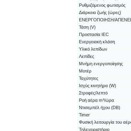
Ρυθμιζόμενος φωτισμός
Διάρκεια ζωής (ώρες)
ΕΝΕΡΓΟΠΟΙΗΣΗ/ΑΠΕΝΕ
Τάση (V)
Προστασία IEC
Ενεργειακή κλάση
Υλικό λεπίδων
Λεπίδες
Μνήμη ενεργοποίησης
Μοτέρ
Ταχύτητες
Ισχύς κινητήρα (W)
Στροφές/λεπτό
Ροή αέρα m³/ώρα
Ντισεμπέλ ήχου (DB)
Timer
Φυσική λειτουργία του αέ
Τηλεχειριστήριο