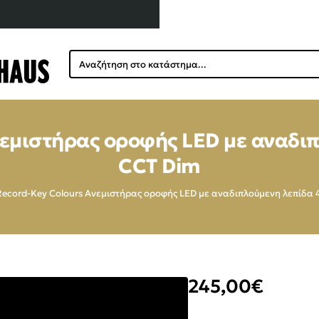
Αναζήτηση
στο
κατάστημα...
Ανεμιστήρας οροφής LED με ανα
CCT Dim
l Record-Key Colours Ανεμιστήρας οροφής LED με αναδιπλούμενη λεπίδ
245,00€