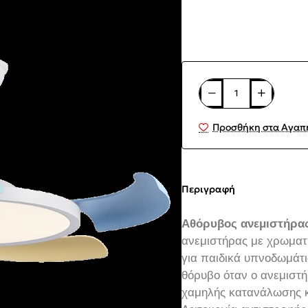
Προσθήκη στα Αγαπ
Περιγραφή
Αθόρυβος ανεμιστήρας
ανεμιστήρας με χρωματι
για παιδικά υπνοδωμάτι
θόρυβο όταν ο ανεμιστήρ
χαμηλής κατανάλωσης κα