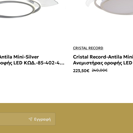
-7%
CRISTAL RECORD
ntila Mini-Silver
Cristal Record-Antila Min
ροφής LED ΚΩΔ.-85-402-40-
Ανεμιστήρας οροφής LED
100
223,50€
240,00€
Εγγραφή