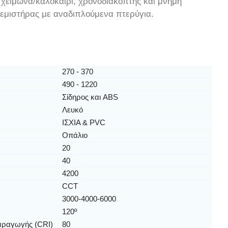
 χειμώνα/καλοκαίρι, χρονοδιακόπτης και μνήμη
εμιστήρας με αναδιπλούμενα πτερύγια.
270 - 370
490 - 1220
Σίδηρος και ABS
Λευκό
ΙΣΧΙΑ & PVC
Οπάλιο
20
40
4200
CCT
3000-4000-6000
120º
αραγωγής (CRI)
80