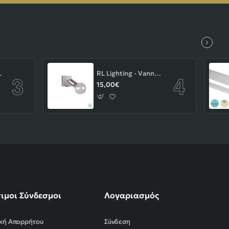
-43-103-14-000
RL Lighting - Vannes Επιτοίχιο Φωτιστικό Σποτ 1xE27 Νίκελ Ματ ΚΩΔ.-R80181707
15,00€
ιμοι Σύνδεσμοι
Λογαριασμός
ική Απορρήτου
Σύνδεση