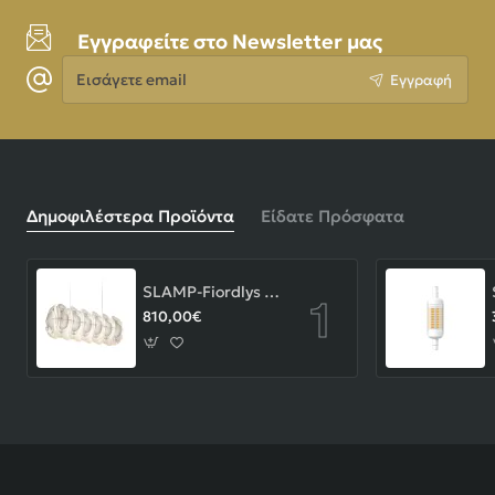
Εγγραφείτε στο Newsletter μας
Εισάγετε
Εγγραφή
email
Δημοφιλέστερα Προϊόντα
Είδατε Πρόσφατα
SLAMP-Fiordlys Linear Φωτιστικό Κρεμαστό 90x26x33cm White ΚΩΔ.-FRDSXXLWHT01T00LINEU
810,00€