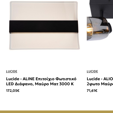
LUCIDE
LUCIDE
Lucide - ALINE Επιτοίχιο Φωτιστικό
Lucide - AL
LED Διάφανο, Μαύρο Ματ 3000 K
2φωτο Μαύρο
(Smoke)
172,05€
71,61€