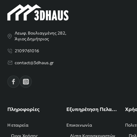
Λεωφ. Βουλιαγμένης 282,
Άγιος Δημήτριος
2109761016
contact@3dhaus.gr
Πληροφορίες
Εξυπηρέτηση Πελατών
Χρήσ
Η εταιρεία
Επικοινωνία
Πολιτ
Όροι Χρήσης
Λίστα Κατασκευαστών
Πολ