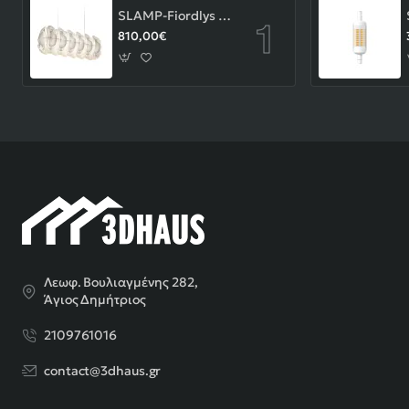
SLAMP-Fiordlys Linear Φωτιστικό Κρεμαστό 90x26x33cm White ΚΩΔ.-FRDSXXLWHT01T00LINEU
810,00€
Λεωφ. Βουλιαγμένης 282,
Άγιος Δημήτριος
2109761016
contact@3dhaus.gr