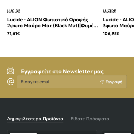
LUCIDE
LUCIDE
Lucide - ALION Φωτιστικό Οροφής
Lucide - AL
2φωτο Μαύρο Ματ (Black Mat)|Φυμέ
3φωτο Μαύρο
(Smoke)
(Smoke)
71,61€
106,95€
Εγγραφείτε στο Newsletter μας
Εισάγετε
Εγγραφή
email
Δημοφιλέστερα Προϊόντα
Είδατε Πρόσφατα