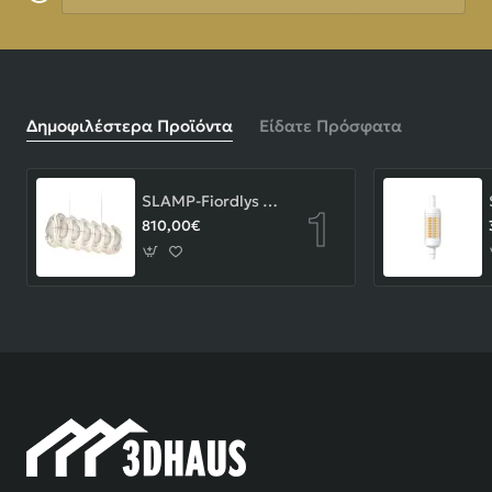
Δημοφιλέστερα Προϊόντα
Είδατε Πρόσφατα
SLAMP-Fiordlys Linear Φωτιστικό Κρεμαστό 90x26x33cm White ΚΩΔ.-FRDSXXLWHT01T00LINEU
810,00€