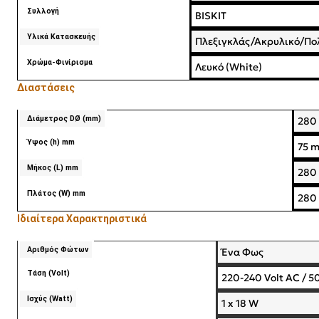
Συλλογή
BISKIT
Υλικά Κατασκευής
Πλεξιγκλάς/Ακρυλικό/Πο
Χρώμα-Φινίρισμα
Λευκό (White)
Διαστάσεις
Διάμετρος DØ (mm)
280
Ύψος (h) mm
75 
Μήκος (L) mm
280
Πλάτος (W) mm
280
Ιδιαίτερα Χαρακτηριστικά
Αριθμός Φώτων
Ένα Φως
Τάση (Volt)
220-240 Volt AC / 
Ισχύς (Watt)
1 x 18 W