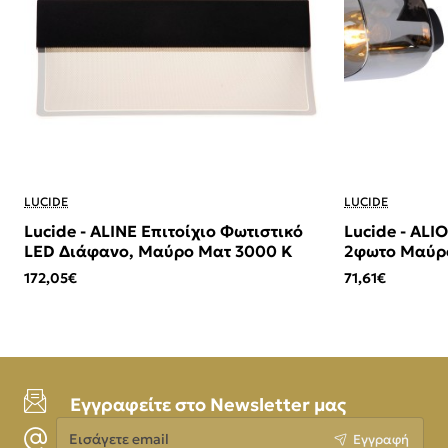
LUCIDE
LUCIDE
Lucide - ALINE Επιτοίχιο Φωτιστικό
Lucide - AL
LED Διάφανο, Μαύρο Ματ 3000 K
2φωτο Μαύρο
(Smoke)
172,05€
71,61€
Εγγραφείτε στο Newsletter μας
Εισάγετε
Εγγραφή
email