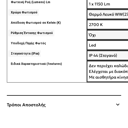
Φωτεινή Ροή (Lumens) Lm
1 x 1150 Lm
Χρώμα Φωτισμού
Θερμό Λευκό WW(2
Απόδοση Φωτισμού σε Kelvin (K)
2700 K
Ρύθμιση Έντασης Φωτισμού
Όχι
Υποδοχή Πηγής Φωτός
Led
Στεγανότητα (IPxx)
IP 44 (Στεγανό)
Ειδικά Χαρακτηριστικά (features)
Δεν περιέχει καλώδ
Ελέγχεται με διακό
Με αισθητήρα κίνη
Τρόποι Αποστολής