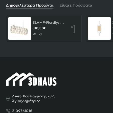
Δημοφιλέστερα Προϊόντα
Είδατε Πρόσφατα
SLAMP-Fiordlys Linear Φωτιστικό Κρεμαστό 90x26x33cm White ΚΩΔ.-FRDSXXLWHT01T00LINEU
810,00€
Λεωφ. Βουλιαγμένης 282,
Άγιος Δημήτριος
2109761016