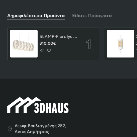
Δημοφιλέστερα Προϊόντα
Είδατε Πρόσφατα
SLAMP-Fiordlys Linear Φωτιστικό Κρεμαστό 90x26x33cm White ΚΩΔ.-FRDSXXLWHT01T00LINEU
810,00€
Λεωφ. Βουλιαγμένης 282,
Άγιος Δημήτριος