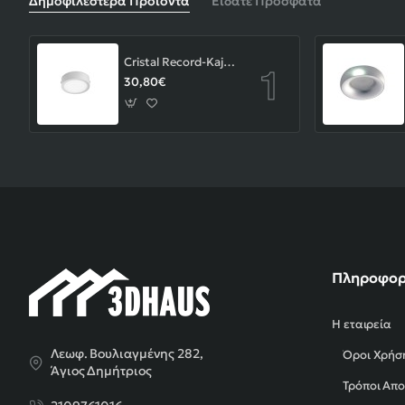
Δημοφιλέστερα Προϊόντα
Είδατε Πρόσφατα
Cristal Record-Kaju Φωτιστικό Οροφής/Επιτοίχιο LED 8W, Γκρι
30,80€
Πληροφορ
Η εταιρεία
Λεωφ. Βουλιαγμένης 282,
Όροι Χρήσ
Άγιος Δημήτριος
Τρόποι Απ