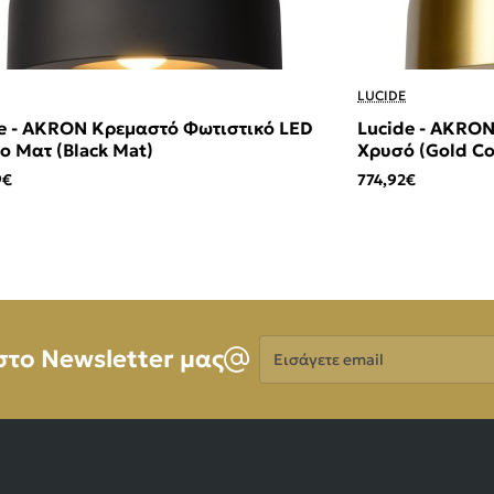
LUCIDE
e - AKRON Κρεμαστό Φωτιστικό LED
Lucide - AKRO
 Ματ (Black Mat)
Χρυσό (Gold Co
Mat)
9€
774,92€
Εισάγετε
στο Newsletter μας
email