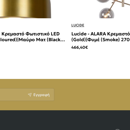
LUCIDE
N Κρεμαστό Φωτιστικό LED
Lucide - ALARA Κρεμαστ
loured)|Μαύρο Ματ (Black
(Gold)|Φυμέ (Smoke) 270
466,40€
Εγγραφή