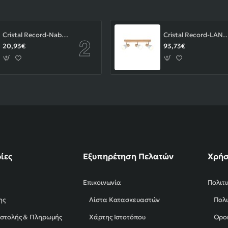
Cristal Record-Nabila Χωνευτό Σποτ GU10 ΚΩΔ.-01-180-01-281
Cristal Record-LAN Φωτιστικού οροφής Ε14 ΚΩΔ.
20,93€
93,73€
ίες
Εξυπηρέτηση Πελατών
Χρήσ
Επικοινωνία
Πολιτ
ης
Λίστα Κατασκευαστών
Πολι
οστολής & Πληρωμής
Χάρτης Ιστοτόπου
Όροι