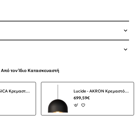
Από τον Ίδιο Κατασκευαστή
Lucide - JESSICA Κρεμαστό Φωτιστικό E27, Κεραμιδί-Μαύρο Ματ
Lucide - AKRON Κρεμαστό Φωτιστικό LED Μαύρο Ματ (Black Mat)
699,59€