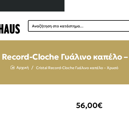
Αναζήτηση
στο
κατάστημα...
l Record-Cloche Γυάλινο καπέλο 
Cristal Record-Cloche Γυάλινο καπέλο – Χρυσό
home
56,00€