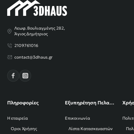
Λεωφ. Βουλιαγμένης 282,
Άγιος Δημήτριος
2109761016
contact@3dhaus.gr
Πληροφορίες
Εξυπηρέτηση Πελατών
Χρήσ
Η εταιρεία
Επικοινωνία
Πολιτ
Όροι Χρήσης
Λίστα Κατασκευαστών
Πολ