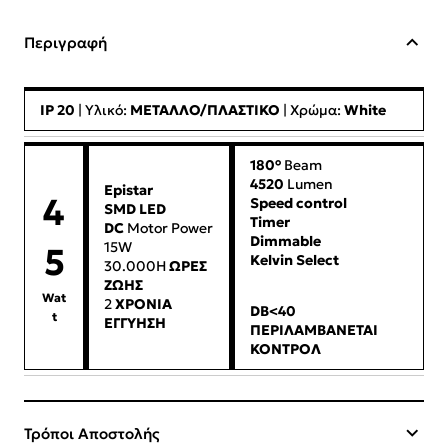
Περιγραφή
IP 20
| Υλικό:
ΜΕΤΑΛΛΟ/ΠΛΑΣΤΙΚΟ
| Χρώμα:
White
180°
Beam
4520
Lumen
Epistar
4
Speed control
SMD LED
Timer
DC
Motor Power
Dimmable
15W
5
Kelvin Select
30.000H
ΩΡΕΣ
ΖΩΗΣ
Wat
2
ΧΡΟΝΙΑ
DB<40
t
ΕΓΓΥΗΣΗ
ΠΕΡΙΛΑΜΒΑΝΕΤΑΙ
ΚΟΝΤΡΟΛ
Τρόποι Αποστολής