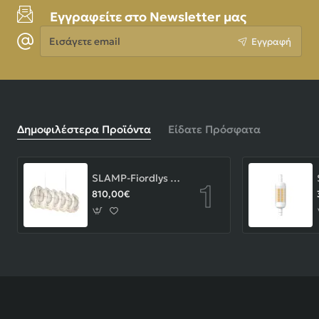
Εγγραφείτε στο Newsletter μας
Εισάγετε
Εγγραφή
email
Δημοφιλέστερα Προϊόντα
Είδατε Πρόσφατα
SLAMP-Fiordlys Linear Φωτιστικό Κρεμαστό 90x26x33cm White ΚΩΔ.-FRDSXXLWHT01T00LINEU
810,00€