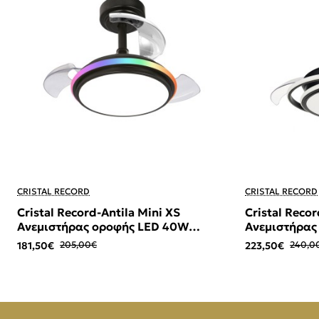
-11%
-7%
CRISTAL RECORD
CRISTAL RECORD
Cristal Record-Antila Mini XS
Cristal Recor
Ανεμιστήρας οροφής LED 40W
Ανεμιστήρας
Μαύρος ΚΩΔ.-85-094-22-180
402-40-180
181,50€
205,00€
223,50€
240,0