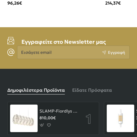
(Beige/Crem
96,26€
214,37€
Εγγραφείτε στο Newsletter μας
Εισάγετε
Εγγραφή
email
Δημοφιλέστερα Προϊόντα
Είδατε Πρόσφατα
SLAMP-Fiordlys Linear Φωτιστικό Κρεμαστό 90x26x33cm White ΚΩΔ.-FRDSXXLWHT01T00LINEU
810,00€